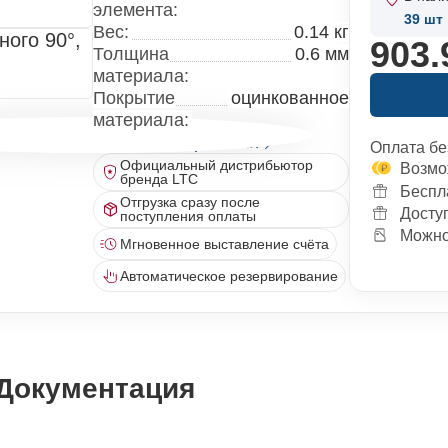
элемента:
39
шт
Вес:
0.14 кг
903.
Толщина
0.6 мм
материала:
Покрытие
оцинкованное
материала:
Все характеристики
Оплата бе
Официальный дистрибьютор
Возмо
бренда LTC
Беспл
Отгрузка сразу после
Досту
поступления оплаты
Можно 
Мгновенное выставление счёта
Автоматическое резервирование
Документация