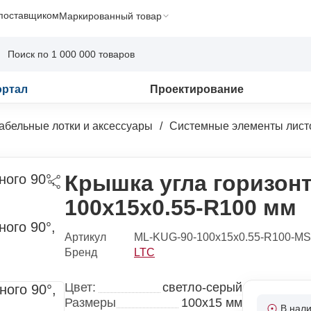
 поставщиком
Маркированный товар
ортал
Проектирование
абельные лотки и аксессуары
Системные элементы лист
Крышка угла горизонт
100х15х0.55-R100 мм
Артикул
ML-KUG-90-100x15x0.55-R100-MS
Бренд
LTC
Цвет:
светло-серый
Размеры
100x15 мм
В нал