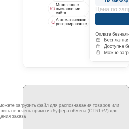
По запросу
Мгновенное
Цена по зап
выставление
счёта
Автоматическое
резервирование
Оплата безнал
Бесплатная
Доступна б
Можно загр