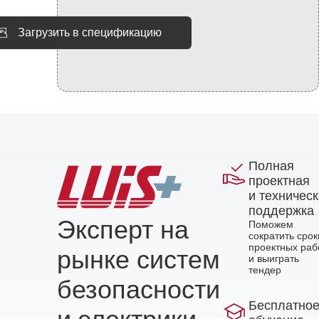
Загрузить в спецификацию
Полная
проектная
и техничес
поддержка
Эксперт на
Поможем
сократить срок
проектных раб
рынке систем
и выиграть
тендер
безопасности
Бесплатно