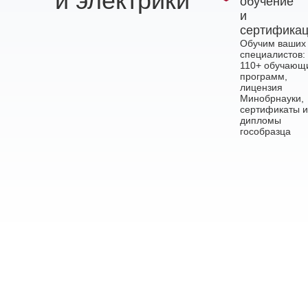
и электрики
обучение
и
сертифика
Обучим ваших
специалистов:
110+ обучающ
программ,
лицензия
Минобрнауки,
сертификаты и
дипломы
гособразца