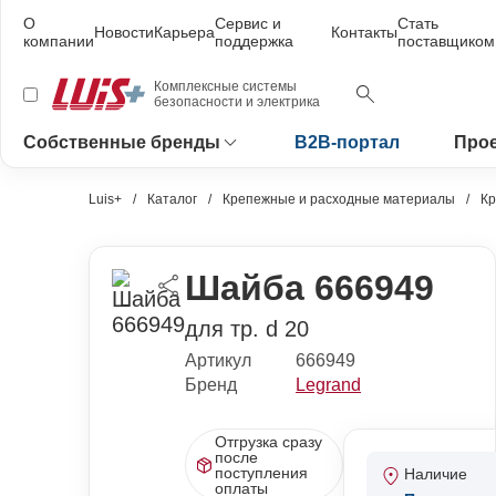
О
Сервис и
Стать
Новости
Карьера
Контакты
компании
поддержка
поставщиком
Комплексные системы
безопасности и электрика
Собственные бренды
B2B-портал
Про
Luis+
Каталог
Крепежные и расходные материалы
К
Шайба 666949
для тр. d 20
Артикул
666949
Бренд
Legrand
Отгрузка сразу
после
поступления
Наличие
оплаты