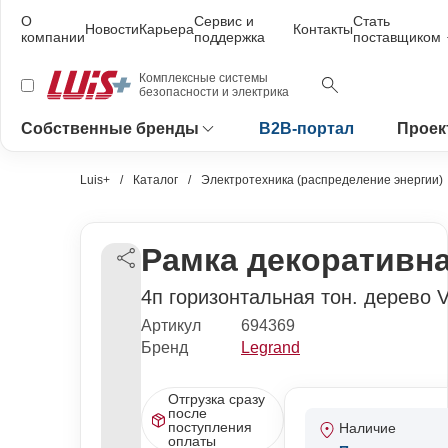
О
Сервис и
Стать
Новости
Карьера
Контакты
компании
поддержка
поставщиком
Комплексные системы
безопасности и электрика
Собственные бренды
B2B-портал
Проек
Luis+
Каталог
Электротехника (распределение энергии)
Рамка декоративна
4п горизонтальная тон. дерево V
Артикул
694369
Бренд
Legrand
Отгрузка сразу
после
поступления
Наличие
оплаты