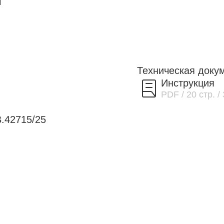
и
Техническая доку
Инструкция
PDF
/ 20 стр.
/
.42715/25