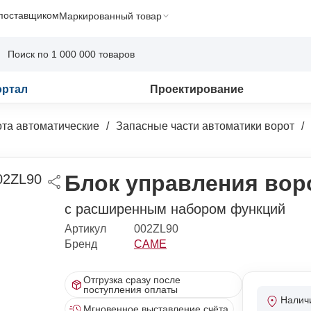
 поставщиком
Маркированный товар
ортал
Проектирование
та автоматические
Запасные части автоматики ворот
Блок управления вор
с расширенным набором функций
Артикул
002ZL90
Бренд
CAME
Отгрузка сразу после
поступления оплаты
Налич
Мгновенное выставление счёта