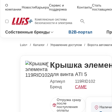
О
Сервис и
Стать
Новости
Карьера
Контакты
компании
поддержка
поставщико
Комплексные системы
безопасности и электрика
Собственные бренды
B2B-портал
Пр
Luis+
Каталог
Управление доступом
Ворота автомати
Крышка элемен
для винта АTI 5
Артикул
119RID102
Бренд
CAME
Отгрузка сразу
после
поступления
Наличи
оплаты