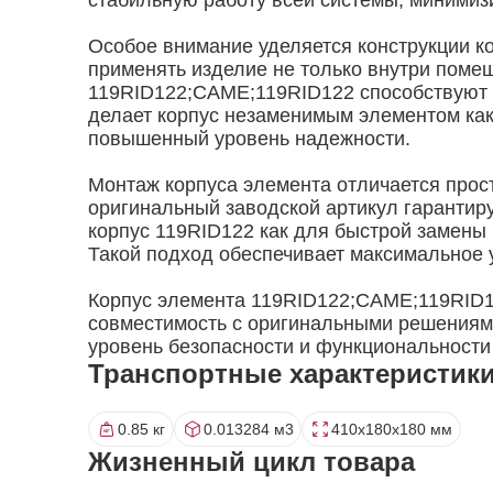
стабильную работу всей системы, минимиз
Особое внимание уделяется конструкции ко
применять изделие не только внутри помещ
119RID122;CAME;119RID122 способствуют е
делает корпус незаменимым элементом как 
повышенный уровень надежности.
Монтаж корпуса элемента отличается прос
оригинальный заводской артикул гарантир
корпус 119RID122 как для быстрой замены
Такой подход обеспечивает максимальное 
Корпус элемента 119RID122;CAME;119RID12
совместимость с оригинальными решениям
уровень безопасности и функциональности
Транспортные характеристик
0.85 кг
0.013284 м3
410x180x180 мм
Жизненный цикл товара