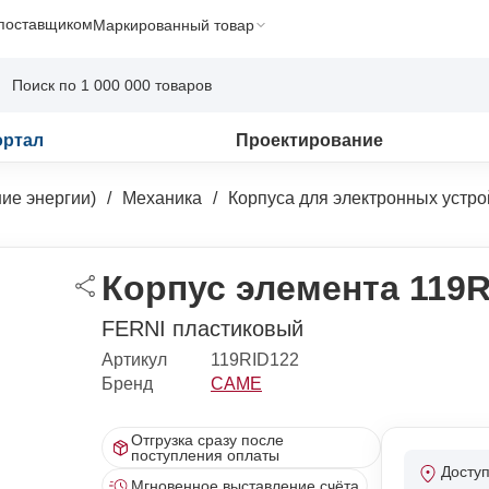
 поставщиком
Маркированный товар
ортал
Проектирование
ие энергии)
Механика
Корпуса для электронных устро
Корпус элемента 119R
FERNI пластиковый
Артикул
119RID122
Бренд
CAME
Отгрузка сразу после
поступления оплаты
Досту
Мгновенное выставление счёта