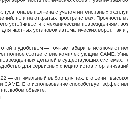
ируя вероятность технических сбоев и увеличивая о
рпуса: она выполнена с учетом интенсивных эксплуа
ений, но и на открытых пространствах. Прочность м
го устойчивости к механическим повреждениям, воз
для частных установок автоматических ворот, так и 
тотой и удобством — точные габариты исключают нео
ует полное соответствие комплектующим CAME. Уни
 поврежденных деталей в существующих системах, та
удобство для сервисных специалистов и организаци
2 — оптимальный выбор для тех, кто ценит высокое
и CAME. Его использование способствует эффективн
 на любом объекте.
и