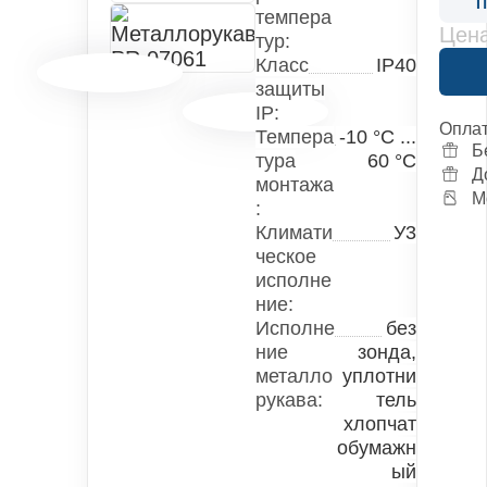
П
темпера
Цена
тур:
Класс
IP40
защиты
IP:
Оплат
Темпера
-10 °С ...
Б
тура
60 °С
Д
монтажа
М
:
Климати
У3
ческое
исполне
ние:
Исполне
без
ние
зонда,
металло
уплотни
рукава:
тель
хлопчат
обумажн
ый