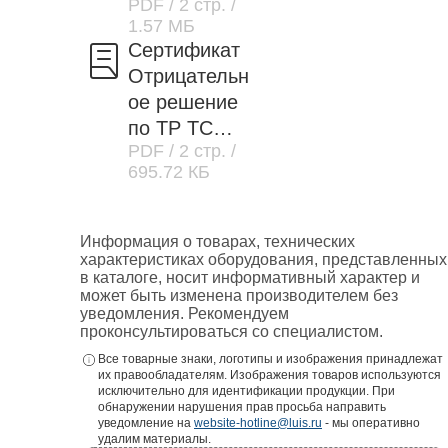
PDF
/ 2 стр.
/
1.57 МБ
Сертификат
Отрицательн
ое решение
по ТР ТС
PDF
/ 2 стр.
/
037/2016
695.72 КБ
Информация о товарах, технических
характеристиках оборудования, представленных
в каталоге, носит информативный характер и
может быть изменена производителем без
уведомления. Рекомендуем
проконсультироваться со специалистом.
Все товарные знаки, логотипы и изображения принадлежат
их правообладателям. Изображения товаров используются
исключительно для идентификации продукции. При
обнаружении нарушения прав просьба направить
уведомление на
website-hotline@luis.ru
- мы оперативно
удалим материалы.