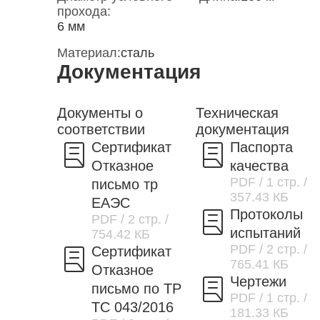
прохода:
6 мм
Материал:
сталь
Документация
Документы о
Техническая
соответствии
документация
Сертификат
Паспорта
Отказное
качества
PDF
/ 1 стр.
/
письмо тр
357.43 КБ
ЕАЭС
Протоколы
PDF
/ 2 стр.
/
испытаний
754.42 КБ
PDF
/ 2 стр.
/
Сертификат
765.41 КБ
Отказное
Чертежи
письмо по ТР
PDF
/ 1 стр.
/
ТС 043/2016
181.33 КБ