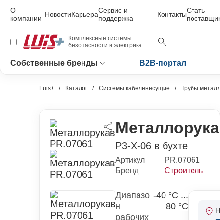
О
Сервис и
Стать
Новости
Карьера
Контакты
компании
поддержка
поставщи
Комплексные системы
безопасности и электрика
Собственные бренды
B2B-портал
Luis+
Каталог
Системы кабеленесущие
Трубы металл
Металлорука
Р3-Х-06 в бухте
Артикул
PR.07061
Бренд
Строитель
Диапазо
-40 °С ...
н
80 °С
Н
рабочих