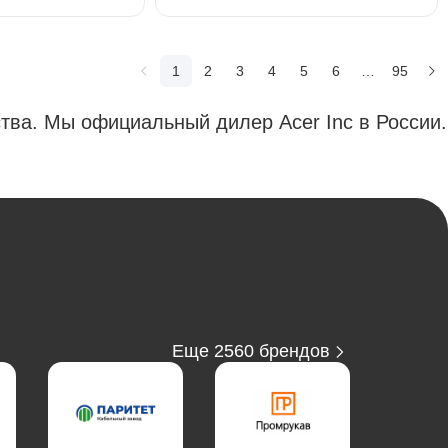
1
2
3
4
5
6
…
95
тва. Мы официальный дилер Acer Inc в России.
Еще 2560 брендов