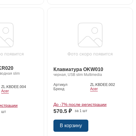
KR020
Клавиатура OKW010
водная slim
черная, USB slim Multimedia
Артикул
ZL.KBDEE.002
ZL.KBDEE.004
Бренд
Acer
Acer
До -7% после регистрации
истрации
570.5 ₽
за 1 шт
1 шт
В корзину