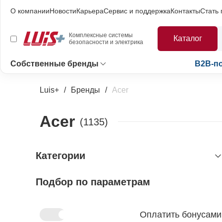
О компании
Новости
Карьера
Сервис и поддержка
Контакты
Стать
Комплексные системы
Каталог
безопасности и электрика
Собственные бренды
B2B-п
Luis+
Бренды
Acer
Acer
(1135)
Категории
Подбор по параметрам
видеонаблюдение
источники питания
видеокамеры и комплектующие
объективы
сетевое и офисное IT-
импульсные источники питания
Оплатить бонусами