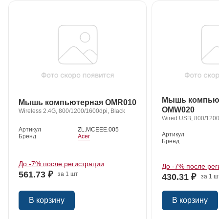
Мышь компью
Мышь компьютерная OMR010
OMW020
Wireless 2.4G, 800/1200/1600dpi, Black
Wired USB, 800/1200
Артикул
ZL.MCEEE.005
Артикул
Бренд
Acer
Бренд
До -7% после регистрации
До -7% после рег
561.73 ₽
за 1 шт
430.31 ₽
за 1 ш
В корзину
В корзину