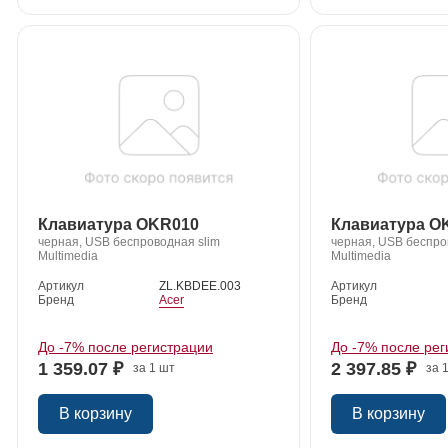
Клавиатура OKR010
Клавиатура O
черная, USB беспроводная slim
черная, USB беспро
Multimedia
Multimedia
Артикул
ZL.KBDEE.003
Артикул
Бренд
Acer
Бренд
До -7% после регистрации
До -7% после рег
1 359.07 ₽
2 397.85 ₽
за 1 шт
за 
В корзину
В корзину