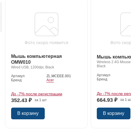
Мышь компьютерная
Мышь компью
OMW010
Wireless 2.4G Mouse
Black
Wired USB, 1200dpi, Black
Артикул
Артикул
ZL.MCEEE.001
Бренд
Бренд
Acer
До -7% после рег
До -7% после регистрации
664.93 ₽
352.43 ₽
за 1 ш
за 1 шт
В корзину
В корзину