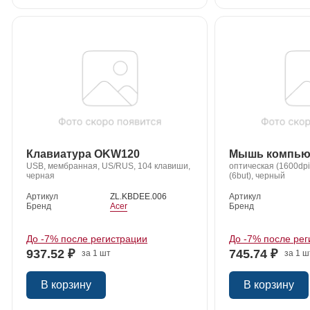
Клавиатура OKW120
Мышь компью
USB, мембранная, US/RUS, 104 клавиши,
оптическая (1600dp
черная
(6but), черный
Артикул
ZL.KBDEE.006
Артикул
Бренд
Acer
Бренд
До -7% после регистрации
До -7% после рег
937.52 ₽
745.74 ₽
за 1 шт
за 1 ш
В корзину
В корзину