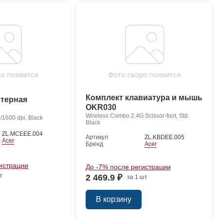
Комплект клавиатура и мышь
терная
OKR030
Wireless Combo 2.4G Scissor-foot, Std.
/1600 dpi, Black
Black
ZL.MCEEE.004
Артикул
ZL.KBDEE.005
Acer
Бренд
Acer
истрации
До -7% после регистрации
т
2 469.9 ₽
за 1 шт
В корзину