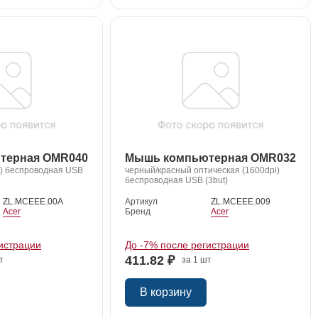
терная OMR040
Мышь компьютерная OMR032
i) беспроводная USB
черный/красный оптическая (1600dpi)
беспроводная USB (3but)
ZL.MCEEE.00A
Артикул
ZL.MCEEE.009
Acer
Бренд
Acer
истрации
До -7% после регистрации
411.82 ₽
т
за 1 шт
В корзину