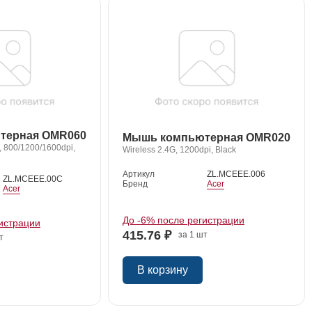
терная OMR060
Мышь компьютерная OMR020
, 800/1200/1600dpi,
Wireless 2.4G, 1200dpi, Black
Артикул
ZL.MCEEE.006
ZL.MCEEE.00C
Бренд
Acer
Acer
До -6% после регистрации
истрации
415.76 ₽
за 1 шт
т
В корзину