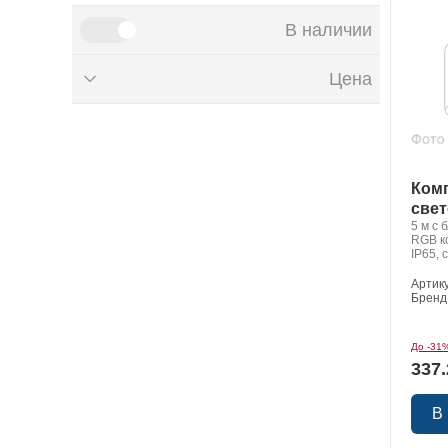
В наличии
Цена
₽
до
₽
от
Ком
све
5 м с 
лент
RGB к
IP65,
Артик
Бренд
До -31
337.
В