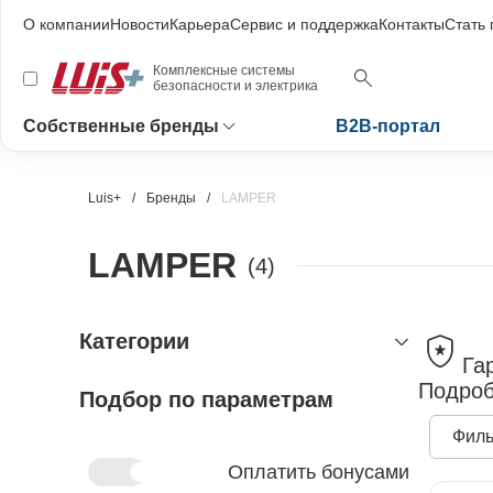
О компании
Новости
Карьера
Сервис и поддержка
Контакты
Стать
Комплексные системы
безопасности и электрика
Собственные бренды
B2B-портал
Luis+
Бренды
LAMPER
LAMPER
(4)
Категории
Га
Подроб
Подбор по параметрам
светотехника
лампы и модули освещения
Филь
ленты светодиодные
Оплатить бонусами