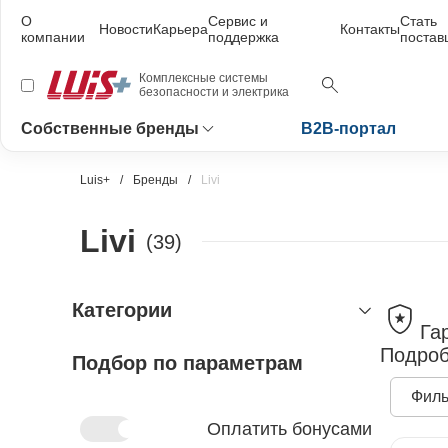
О
Сервис и
Стать
Новости
Карьера
Контакты
компании
поддержка
поста
Комплексные системы
безопасности и электрика
Собственные бренды
B2B-портал
Luis+
Бренды
Livi
Livi
(39)
Категории
Га
Подроб
Подбор по параметрам
охранно-пожарная сигнализация
управление доступом
устройства приёмно-контрольные
Филь
контроллеры охранно-пожарные
извещатели охранные
электротехника (распределение
СКУД
Оплатить бонусами
энергии)