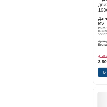
Датч
MS
радио
пассив
электр
град.
Артик
Бренд
До -18
3 80
В