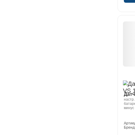
Датч
настр.
батар
минус
Артик
Бренд