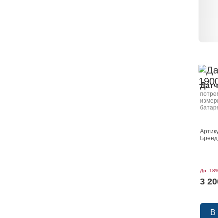
Датч
потре
измер
батар
минус
Артик
Бренд
До -18
3 20
В