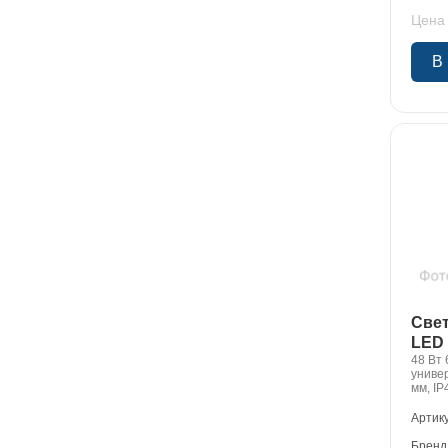
Цена 
В
Све
LED 
48 Вт 
униве
мм, IP
Артик
Бренд