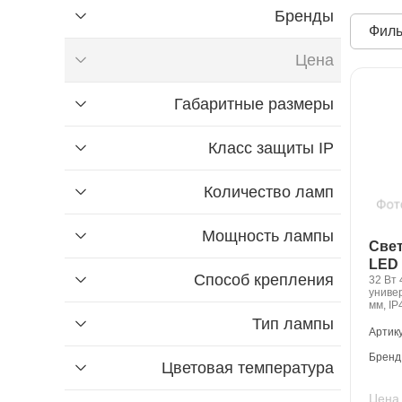
Бренды
Филь
Цена
Габаритные размеры
₽
до
₽
от
Класс защиты IP
Найти
Количество ламп
Мощность лампы
Све
LED 
Способ крепления
32 Вт 
Найти
униве
мм, IP
Тип лампы
Артик
Бренд
Цветовая температура
Цена 