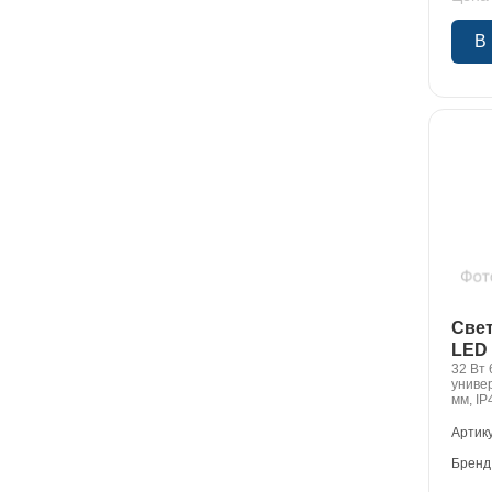
В
Све
LED 
32 Вт 
униве
мм, IP
Артик
Бренд