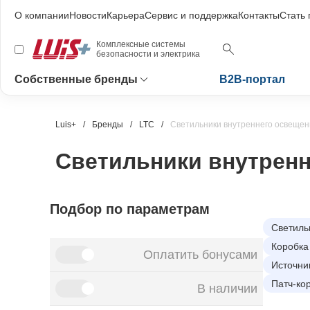
О компании
Новости
Карьера
Сервис и поддержка
Контакты
Стать
Комплексные системы
безопасности и электрика
Собственные бренды
B2B-портал
Luis+
Бренды
LTC
Светильники внутреннего освещен
Светильники внутренн
Подбор по параметрам
Светиль
Коробка
Оплатить бонусами
Источни
Патч-ко
В наличии