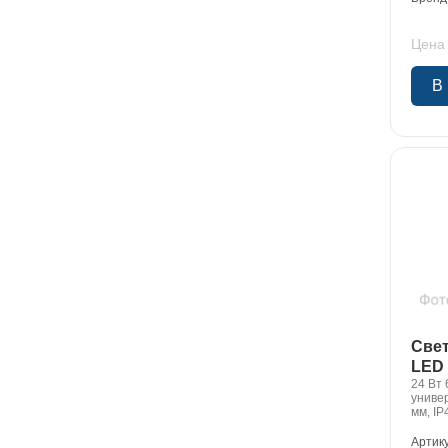
Цена 
В
Све
LED 
24 Вт 
униве
мм, IP
Артик