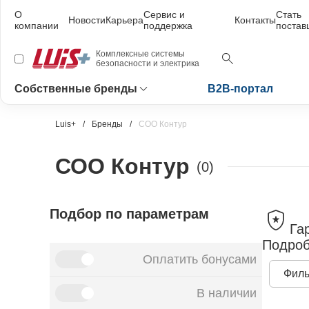
О
Сервис и
Стать
Новости
Карьера
Контакты
компании
поддержка
поста
Комплексные системы
безопасности и электрика
Собственные бренды
B2B-портал
Luis+
Бренды
СОО Контур
СОО Контур
(0)
Подбор по параметрам
Га
Подроб
Оплатить бонусами
Филь
В наличии