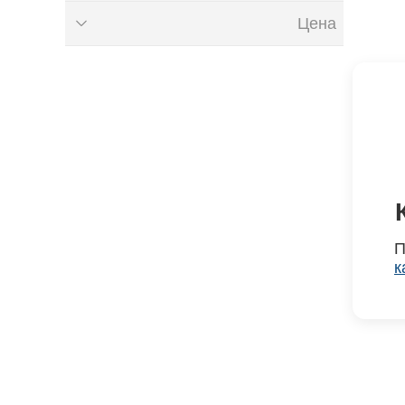
Цена
₽
до
₽
от
П
к