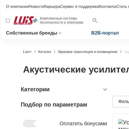
О компании
Новости
Карьера
Сервис и поддержка
Контакты
Стать
Комплексные системы
безопасности и электрика
Собственные бренды
B2B-портал
Luis+
Каталог
Звуковая трансляция и оповещение
Ак
Акустические усилите
Категории
Филь
Подбор по параметрам
видеонаблюдение
охранно-пожарная сигнализация
видеокамеры и комплектующие
видеокамеры
устройства видеозахвата
антитеррористическое
устройства приёмно-контрольные
Оплатить бонусами
оборудование