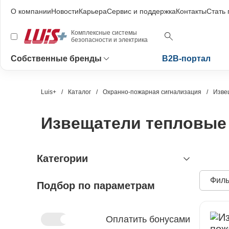
О компании
Новости
Карьера
Сервис и поддержка
Контакты
Стать
Комплексные системы
безопасности и электрика
Собственные бренды
B2B-портал
Luis+
Каталог
Охранно-пожарная сигнализация
Изве
Извещатели тепловые
Категории
Филь
Подбор по параметрам
видеонаблюдение
охранно-пожарная сигнализация
видеокамеры и комплектующие
видеокамеры
устройства видеозахвата
устройства приёмно-контрольные
Оплатить бонусами