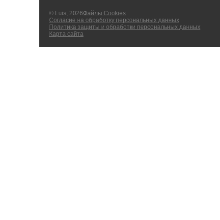
© Luis, 2026
Файлы Cookies
Согласие на обработку персональных данных
Политика защиты и обработки персональных данных
Карта сайта