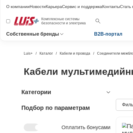
О компании
Новости
Карьера
Сервис и поддержка
Контакты
Стать
Комплексные системы
безопасности и электрика
Собственные бренды
B2B-портал
Luis+
Каталог
Кабели и провода
Соединители межбло
Кабели мультимедийны
Категории
Филь
Подбор по параметрам
видеонаблюдение
охранно-пожарная сигнализация
видеокамеры и комплектующие
видеокамеры
устройства видеозахвата
антитеррористическое
устройства приёмно-контрольные
Оплатить бонусами
оборудование