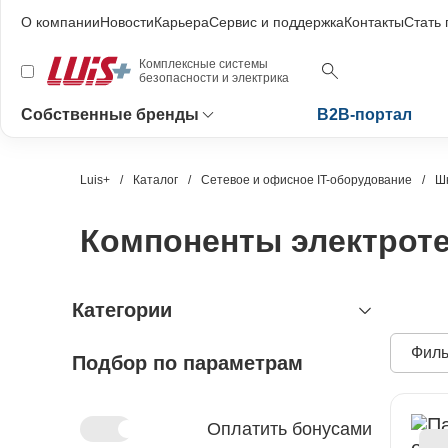
О компании
Новости
Карьера
Сервис и поддержка
Контакты
Стать
Комплексные системы
безопасности и электрика
Собственные бренды
B2B-портал
Luis+
Каталог
Сетевое и офисное IT-оборудование
Ш
Компоненты электроте
Категории
Филь
Подбор по параметрам
видеонаблюдение
охранно-пожарная сигнализация
видеокамеры и комплектующие
видеокамеры
устройства видеозахвата
антитеррористическое
устройства приёмно-контрольные
Оплатить бонусами
оборудование