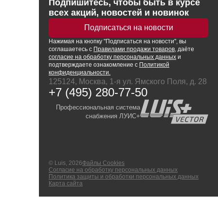
Подпишитесь, чтобы быть в курсе
аккумуляторы для электроинструмента
горелки газовые
шкафы
всех акций, новостей и новинок
защита головы
приспособления для
лампы паяльные
кейсы для инструмента
одежда одноразовая
Подписаться на новости
электроинструмента
припой
органайзеры
наколенники
Нажимая
устройства удерживающие
на кнопку
"Подписаться на новости", вы
флюсы
соглашаетесь с
Правилами продажи товаров
, даёте
жилеты
патроны зажимные
согласие на обработку персональных данных
и
аксессуары для пайки
коврики диэлектрические
подтверждаете ознакомление с
Политикой
переходники для электроинструмента
конфиденциальности.
обувь
125124, Москва, 1-я ул. Ямского Поля, д. 28
насадки
+7 (495) 280-77-50
Профессиональная система
снабжения ЛУИС+
© Luis, 2026
Файлы Cookies
Согласие на обработку персональных данных
Политика защиты и обработки персональных данных
Карта сайта