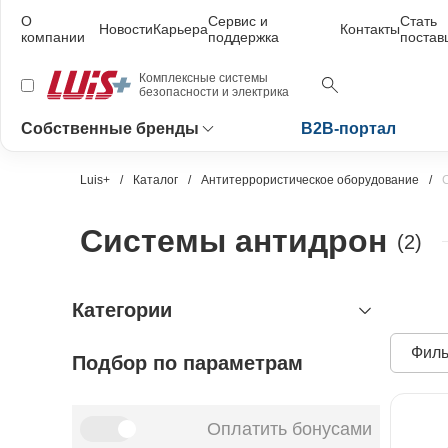
О
Сервис и
Стать
Новости
Карьера
Контакты
компании
поддержка
поста
Комплексные системы
безопасности и электрика
Собственные бренды
B2B-портал
Luis+
Каталог
Антитеррористическое оборудование
Системы антидрон
(2)
Категории
Филь
Подбор по параметрам
видеонаблюдение
охранно-пожарная сигнализация
видеокамеры и комплектующие
видеокамеры
устройства видеозахвата
антитеррористическое
устройства приёмно-контрольные
Оплатить бонусами
оборудование