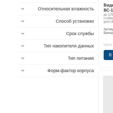
Вид
Относительная влажность
ВС-1
до 125
стойку
Способ установки
gold (
hdd 72
gpu nv
Артик
монито
Срок службы
Бренд
сервер
ор
Цена 
Тип накопителя данных
В
Тип питания
Форм-фактор корпуса