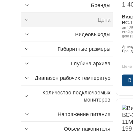
Бренды
Вид
Цена
ВС-1
до 125
стойку
Видеовыходы
₽
до
₽
от
gold (
hdd 70
gpu in
Артик
Габаритные размеры
монито
Бренд
АБД, м
Глубина архива
Цена 
Диапазон рабочих температур
Найти
В
Количество подключаемых
мониторов
Напряжение питания
Объем накопителя