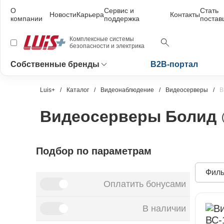
О
Сервис и
Стать
Новости
Карьера
Контакты
компании
поддержка
поста
Комплексные системы
безопасности и электрика
Собственные бренды
B2B-портал
Luis+
Каталог
Видеонаблюдение
Видеосерверы
В
Видеосерверы Болид
Подбор по параметрам
Филь
Оплатить бонусами
В наличии