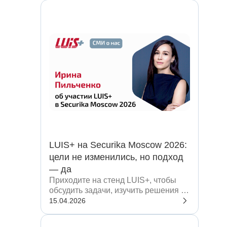
LUIS+ на Securika Moscow 2026:
цели не изменились, но подход
— да
Приходите на стенд LUIS+, чтобы
обсудить задачи, изучить решения и
подобрать оптимальный вариант
15.04.2026
под ваш проект