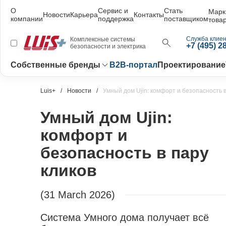
О
Сервис и
Стать
Марк
Новости
Карьера
Контакты
компании
поддержка
поставщиком
това
Служба клиен
Комплексные системы
+7 (495) 2
безопасности и электрика
Собственные бренды
B2B-портал
Проектирование
Luis+
Новости
Умный дом Ujin: комфорт и безопасность в
Умный дом Ujin:
комфорт и
безопасность в пару
кликов
(31 March 2026)
Система Умного дома получает всё