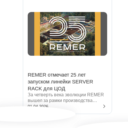
REMER отмечает 25 лет
запуском линейки SERVER
RACK для ЦОД
За четверть века эволюции REMER
вышел за рамки производства
комплектующих и выстроили
01.04.2026
завершённую экосистему.