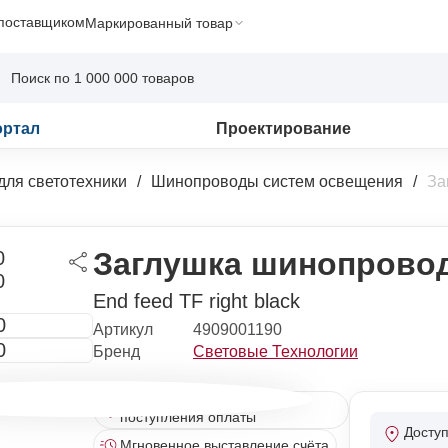
 поставщиком
Маркированный товар
ортал
Проектирование
для светотехники
Шинопроводы систем освещения
За
Заглушка шинопровод
End feed TF right black
Артикул
4909001190
Бренд
Световые Технологии
Отгрузка сразу после
поступления оплаты
Досту
Мгновенное выставление счёта