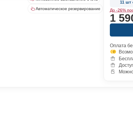
11 шт 
Автоматическое резервирование
До -26% по
1 59
Оплата бе
Возмо
Беспл
Досту
Можно 