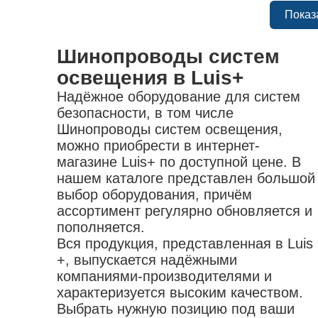
флюсы
жилеты
Показ
патроны зажимные
аксессуары для пайки
коврики диэлектрические
переходники для электроинструмента
обувь
Шинопроводы систем
насадки
освещения в Luis+
Надёжное оборудование для систем
безопасности, в том числе
Шинопроводы систем освещения,
можно приобрести в интернет-
магазине Luis+ по доступной цене. В
нашем каталоге представлен большой
выбор оборудования, причём
ассортимент регулярно обновляется и
пополняется.
Вся продукция, представленная в Luis
+, выпускается надёжными
компаниями-производителями и
характеризуется высоким качеством.
Выбрать нужную позицию под ваши