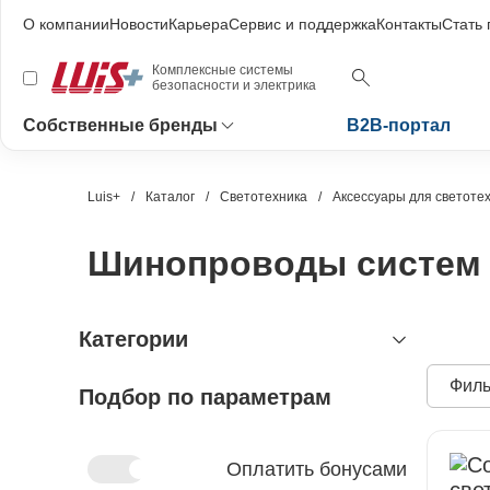
О компании
Новости
Карьера
Сервис и поддержка
Контакты
Стать
Комплексные системы
безопасности и электрика
Собственные бренды
B2B-портал
Luis+
Каталог
Светотехника
Аксессуары для светоте
Шинопроводы систем
Категории
Филь
Подбор по параметрам
видеонаблюдение
охранно-пожарная сигнализация
видеокамеры и комплектующие
видеокамеры
устройства видеозахвата
антитеррористическое
устройства приёмно-контрольные
Оплатить бонусами
оборудование