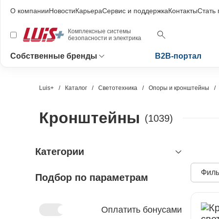
О компании
Новости
Карьера
Сервис и поддержка
Контакты
Стать
Комплексные системы
безопасности и электрика
Собственные бренды
B2B-портал
Luis+
Каталог
Светотехника
Опоры и кронштейны
Кронштейны
(1039)
Категории
Филь
Подбор по параметрам
видеонаблюдение
охранно-пожарная сигнализация
видеокамеры и комплектующие
видеокамеры
устройства видеозахвата
антитеррористическое
устройства приёмно-контрольные
Оплатить бонусами
оборудование