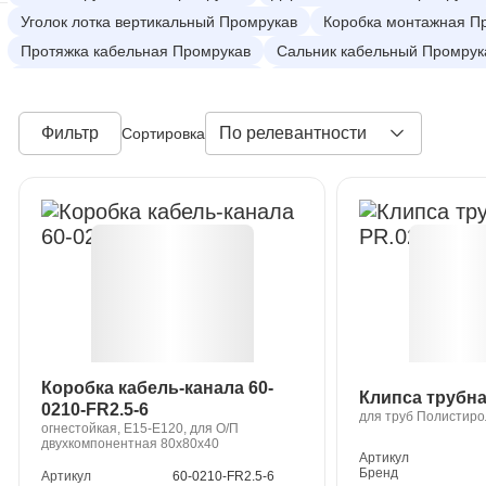
Уголок лотка вертикальный Промрукав
Коробка монтажная П
Протяжка кабельная Промрукав
Сальник кабельный Промрук
Провода заземления Промрукав
Провода установочные Про
Коробки распределительные Промрукав
Фильтр
По релевантности
Сортировка
Коробка кабель-канала 60-
Клипса трубна
0210-FR2.5-6
для труб Полистиро
огнестойкая, Е15-Е120, для О/П
двухкомпонентная 80х80х40
Артикул
Бренд
Артикул
60-0210-FR2.5-6