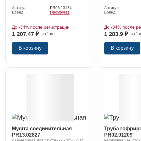
Артикул
PR08.13154
Артикул
Бренд
Промрукав
Бренд
До -34% после регистрации
До -34% после р
1 207.47 ₽
1 283.9 ₽
за 1 шт
за 1 
В корзину
В корзину
Муфта соединительная
Труба гофрир
PR13.02827
PR02.01209
с защелками, для двустенных труб, d32
негорючая, ПА, стой