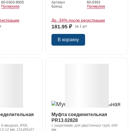
60-0303-9005
Артикул
60-0303
Промрукав
Бренд
Промрукав
егистрации
До -34% после регистрации
181.95 ₽
т
за 1 шт
В корзину
ределительная
Муфта соединительная
PR13.02828
 6-вводная, IP68,
с защелками, для двустенных труб, d40
3.5-12 мм, 131х95х37
мм