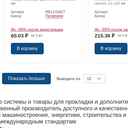
мм
черная, с/з, d16 мм
Артикул
PR13.02827
Артикул
Бренд
Промрукав
Бренд
До -34% после регистрации
До -35% после р
60.03 ₽
215.36 ₽
за 1 шт
за 1 м
В корзину
В корзину
Показать больше
Выводить по
12
 системы и товары для прокладки и дополните
твенный производитель доступного и качествен
 машиностроения, энергетики, строительства и
 международным стандартам.