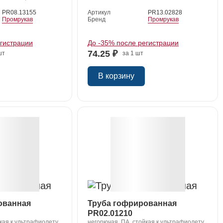
PR08.13155
Артикул
PR13.02828
Промрукав
Бренд
Промрукав
егистрации
До -35% после регистрации
74.25 ₽
шт
за 1 шт
В корзину
ованная
Труба гофрированная
PR02.01210
кая к ультрафиолету,
негорючая, ПА, стойкая к ультрафиолету,