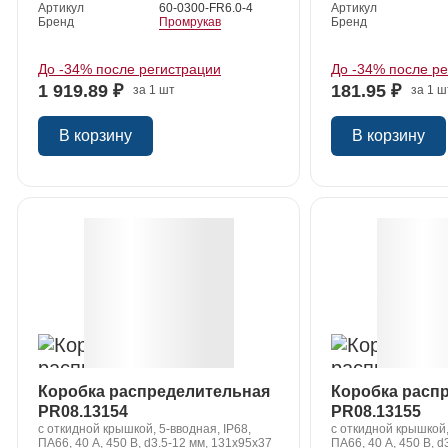
Артикул
60-0300-FR6.0-4
Артикул
Бренд
Промрукав
Бренд
До -34% после регистрации
До -34% после р
1 919.89 ₽
181.95 ₽
за 1 шт
за 1 ш
В корзину
В корзину
Коробка распределительная
Коробка расп
PR08.13154
PR08.13155
с откидной крышкой, 5-вводная, IP68,
с откидной крышкой,
ПА66, 40 А, 450 В, d3.5-12 мм, 131х95х37
ПА66, 40 А, 450 В, d