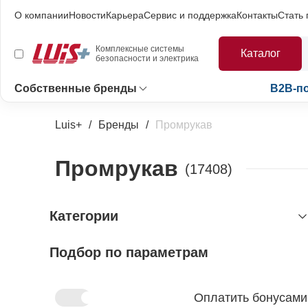
О компании
Новости
Карьера
Сервис и поддержка
Контакты
Стать
Комплексные системы
Каталог
безопасности и электрика
Собственные бренды
B2B-п
Luis+
Бренды
Промрукав
Промрукав
(17408)
Категории
Подбор по параметрам
видеонаблюдение
пожаротушение и огнезащита
видеокамеры и комплектующие
кронштейны системы видеонаблюдения
домофоны и интеркомы
пожаротушение газовое автоматическое
Оплатить бонусами