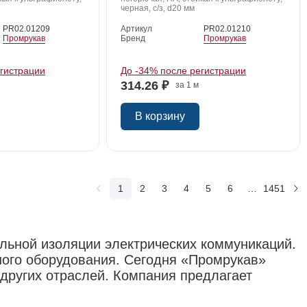
черная, с/з, d20 мм
PR02.01209
Артикул
PR02.01210
Промрукав
Бренд
Промрукав
егистрации
До -34% после регистрации
314.26 ₽
за 1 м
В корзину
1
2
3
4
5
6
…
1451
льной изоляции электрических коммуникаций.
ного оборудования. Сегодня «Промрукав»
 других отраслей. Компания предлагает