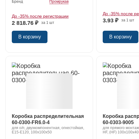
Бренд
Промрукав
До -35% после р
До -35% после регистрации
3.93 ₽
за 1 шт
2 818.76 ₽
за 1 шт
В корзину
В корзину
Коробка распределительная
Коробка расп
60-0300-FR6.0-4
60-0303-9005
для о/п, двухкомпонентная, огнестойкая,
для прямого монтаж
Е15-Е120, 100x100x50
HF, (HF) 100х100х40