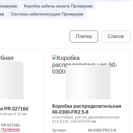
ромрукав
Коробка кабель-канала Промрукав
ав
Системы кабеленесущие Промрукав
мрукав
Кабели передачи данных Промрукав
Плитка
Список
Коробка распределительная
я PR.02716б
60-0300-FR2.5-8
л белая d 16 мм
огнестойкая, для о/п двухкомпонентная
Е15-Е120, 100x100x50 мм
PR.02716б
Промрукав
Артикул
60-0300-FR2.5-8