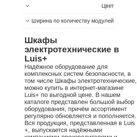
комбинированные
принадлежности для сварки
пояса для инструментов
защита органов слуха
Цвет
щетки зачистные
оборудование паяльное
контейнеры
защита рук
аккумуляторы для электроинструмента
горелки газовые
шкафы
защита головы
Ширина по количеству модулей
приспособления для
лампы паяльные
кейсы для инструмента
одежда одноразовая
электроинструмента
припой
органайзеры
наколенники
Найти
Шкафы
устройства удерживающие
флюсы
жилеты
патроны зажимные
электротехнические в
аксессуары для пайки
коврики диэлектрические
переходники для электроинструмента
Luis+
обувь
насадки
Надёжное оборудование для
комплексных систем безопасности, в
том числе Шкафы электротехнические,
можно купить в интернет-магазине
Luis+ по выгодной цене. В нашем
каталоге представлен большой выбор
оборудования, причём ассортимент
регулярно обновляется и пополняется.
Вся продукция, представленная в Luis
+, выпускается надёжными