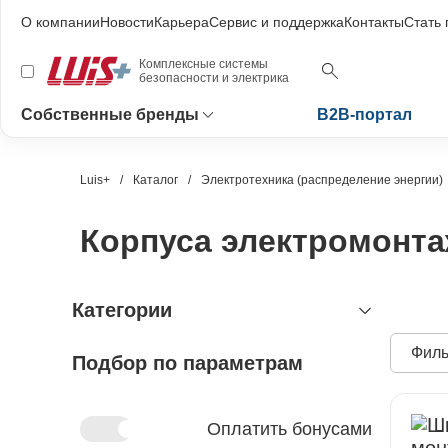
О компании
Новости
Карьера
Сервис и поддержка
Контакты
Стать
Комплексные системы
безопасности и электрика
Собственные бренды
B2B-портал
Luis+
Каталог
Электротехника (распределение энергии)
Корпуса электромонт
Категории
Филь
Подбор по параметрам
видеонаблюдение
охранно-пожарная сигнализация
видеокамеры и комплектующие
видеокамеры
устройства видеозахвата
антитеррористическое
устройства приёмно-контрольные
Оплатить бонусами
оборудование