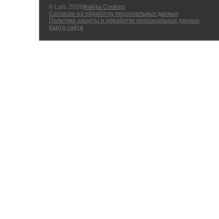
© Luis, 2026
Файлы Cookies
Согласие на обработку персональных данных
Политика защиты и обработки персональных данных
Карта сайта