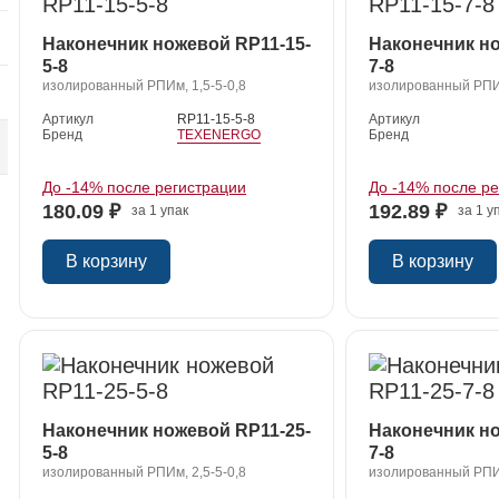
Наконечник ножевой RP11-15-
Наконечник но
5-8
7-8
я
изолированный РПИм, 1,5-5-0,8
изолированный РПИм
Артикул
RP11-15-5-8
Артикул
Бренд
TEXENERGO
Бренд
До -14% после регистрации
До -14% после р
180.09 ₽
192.89 ₽
за 1 упак
за 1 у
В корзину
В корзину
я
Наконечник ножевой RP11-25-
Наконечник но
5-8
7-8
изолированный РПИм, 2,5-5-0,8
изолированный РПИм