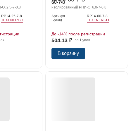
60-7-8
О, 2,5-7-0,8
изолированный РПИ-О, 6,0-7-0,8
RP14-25-7-8
Артикул
RP14-60-7-8
TEXENERGO
Бренд
TEXENERGO
егистрации
До -14% после регистрации
504.13 ₽
пак
за 1 упак
В корзину