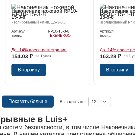
Наконечник ножевой RP10-
Наконечник н
15-3-8
15-5-8
изолированный РпИп, 1,5-3-0,8
изолированный РпИп
Артикул
RP10-15-3-8
Артикул
Бренд
TEXENERGO
Бренд
До -14% после регистрации
До -14% после р
154.03 ₽
163.28 ₽
за 1 упак
за 1 у
В корзину
В корзину
Показать больше
Выводить по
12
рывные в Luis+
 систем безопасности, в том числе Наконечник
 цене. В нашем каталоге представлена обширна