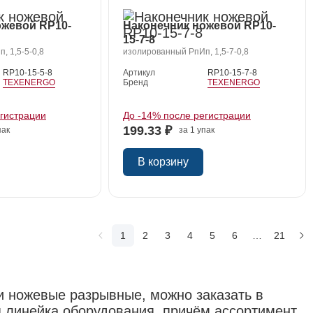
ожевой RP10-
Наконечник ножевой RP10-
15-7-8
, 1,5-5-0,8
изолированный РпИп, 1,5-7-0,8
RP10-15-5-8
Артикул
RP10-15-7-8
TEXENERGO
Бренд
TEXENERGO
егистрации
До -14% после регистрации
199.33 ₽
пак
за 1 упак
В корзину
1
2
3
4
5
6
…
21
и ножевые разрывные, можно заказать в
я линейка оборудования, причём ассортимент