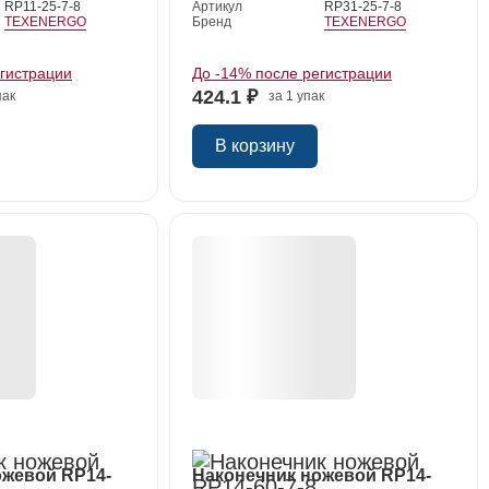
RP11-25-7-8
Артикул
RP31-25-7-8
TEXENERGO
Бренд
TEXENERGO
егистрации
До -14% после регистрации
424.1 ₽
пак
за 1 упак
В корзину
ожевой RP14-
Наконечник ножевой RP14-