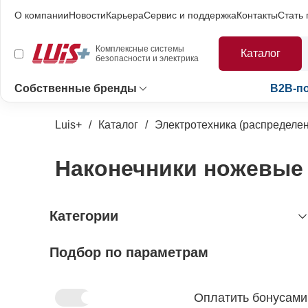
О компании
Новости
Карьера
Сервис и поддержка
Контакты
Стать
Комплексные системы
Каталог
безопасности и электрика
Собственные бренды
B2B-п
Luis+
Каталог
Электротехника (распределен
Наконечники ножевые
Категории
Подбор по параметрам
видеонаблюдение
охранно-пожарная сигнализация
видеокамеры и комплектующие
видеокамеры
устройства видеозахвата
антитеррористическое
устройства приёмно-контрольные
Оплатить бонусами