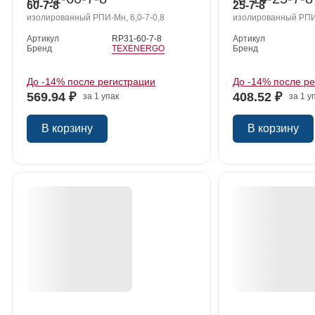
60-7-8
25-7-8
изолированный РПИ-Мн, 6,0-7-0,8
изолированный РПИ-
Артикул
RP31-60-7-8
Артикул
Бренд
TEXENERGO
Бренд
До -14% после регистрации
До -14% после р
569.94 ₽
408.52 ₽
за 1 упак
за 1 у
В корзину
В корзину