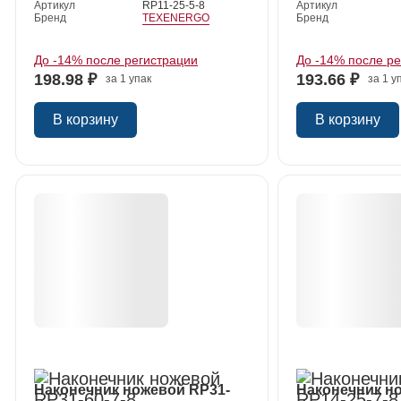
Артикул
RP11-25-5-8
Артикул
Бренд
TEXENERGO
Бренд
До -14% после регистрации
До -14% после р
198.98 ₽
193.66 ₽
за 1 упак
за 1 у
В корзину
В корзину
й
Наконечник ножевой RP31-
Наконечник н