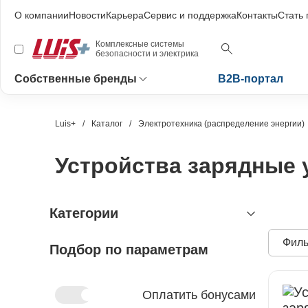
О компании
Новости
Карьера
Сервис и поддержка
Контакты
Стать
Комплексные системы
безопасности и электрика
Собственные бренды
B2B-портал
Luis+
Каталог
Электротехника (распределение энергии)
Устройства зарядные
Категории
Филь
Подбор по параметрам
видеонаблюдение
охранно-пожарная сигнализация
видеокамеры и комплектующие
видеокамеры
устройства видеозахвата
антитеррористическое
устройства приёмно-контрольные
Оплатить бонусами
оборудование