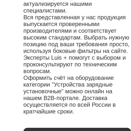
горелки газовые
шкафы
актуализируется нашими
защита головы
приспособления для
лампы паяльные
специалистами.
кейсы для инструмента
одежда одноразовая
электроинструмента
Вся представленная у нас продукция
припой
органайзеры
наколенники
устройства удерживающие
выпускается проверенными
флюсы
жилеты
патроны зажимные
производителями и соответствует
аксессуары для пайки
коврики диэлектрические
высоким стандартам. Выбрать нужную
переходники для электроинструмента
обувь
позицию под ваши требования просто,
насадки
используя боковые фильтры на сайте.
Эксперты Luis + помогут с выбором и
проконсультируют по техническим
вопросам.
Оформить счёт на оборудование
категории "Устройства зарядные
установочные" можно онлайн на
нашем B2B-портале. Доставка
осуществляется по всей России в
кратчайшие сроки.