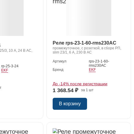
Реле rps-23-1-60-rms230АС
4
промежуточное, с розеткой, в сборе РП,
5/3, 10 А, 24 В АС,
slim 23/1, 6 A, 230 В AC
Артикул
rps-23-1-60-
rms230АС
rp-25-3-24
Бренд
EKF
EKF
До -14% после регистрации
т
1 368.54 ₽
за 1 шт
В корзину