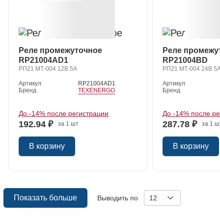
Реле промежуточное
Реле промежу
RP21004AD1
RP21004BD
РП21 МТ-004 12В 5А
РП21 МТ-004 24В 5А
Артикул
RP21004AD1
Артикул
Бренд
TEXENERGO
Бренд
До -14% после регистрации
До -14% после р
192.94 ₽
287.78 ₽
за 1 шт
за 1 ш
В корзину
В корзину
Показать больше
Выводить по
12