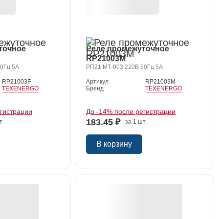
точное
Реле промежуточное
RP21003M
0Гц 5А
РП21 МТ-003 220В 50Гц 5А
RP21003F
Артикул
RP21003M
TEXENERGO
Бренд
TEXENERGO
егистрации
До -14% после регистрации
183.45 ₽
т
за 1 шт
В корзину