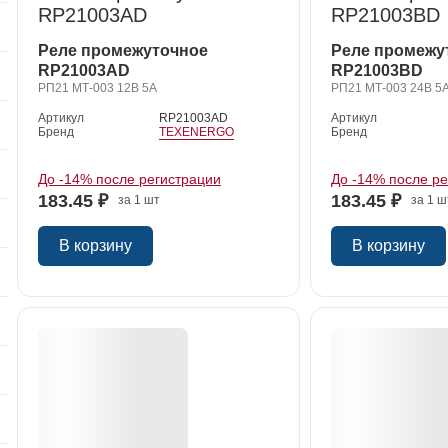
Реле промежуточное
Реле промежу
RP21003AD
RP21003BD
РП21 МТ-003 12В 5А
РП21 МТ-003 24В 5
Артикул
RP21003AD
Артикул
Бренд
TEXENERGO
Бренд
й
До -14% после регистрации
До -14% после р
183.45 ₽
183.45 ₽
за 1 шт
за 1 ш
В корзину
В корзину