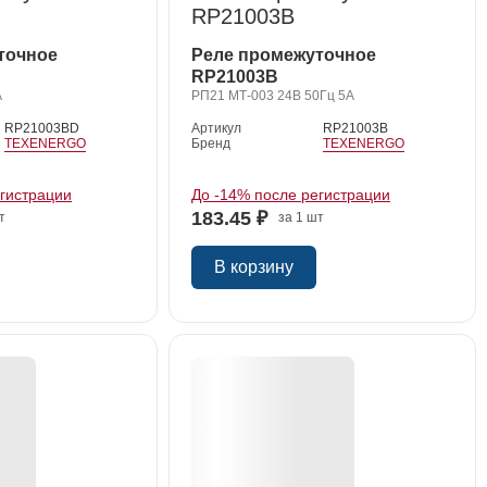
точное
Реле промежуточное
RP21003B
А
РП21 МТ-003 24В 50Гц 5А
RP21003BD
Артикул
RP21003B
TEXENERGO
Бренд
TEXENERGO
егистрации
До -14% после регистрации
183.45 ₽
т
за 1 шт
В корзину