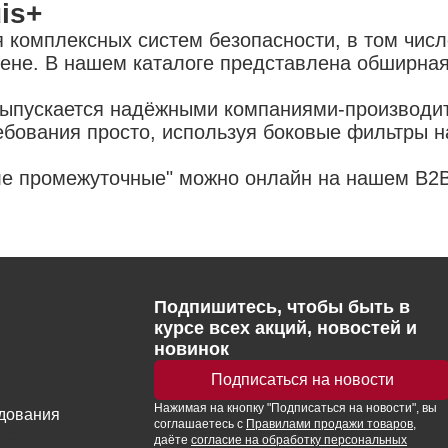
is+
 комплексных систем безопасности, в том числ
 цене. В нашем каталоге представлена обширна
выпускается надёжными компаниями-производит
бования просто, используя боковые фильтры н
еле промежуточные" можно онлайн на нашем B2B
Подпишитесь, чтобы быть в
курсе всех акций, новостей и
новинок
Подписаться на новости
Нажимая
на кнопку
"Подписаться на новости", вы
удования
соглашаетесь с
Правилами продажи товаров
,
ктору
даёте
согласие на обработку персональных