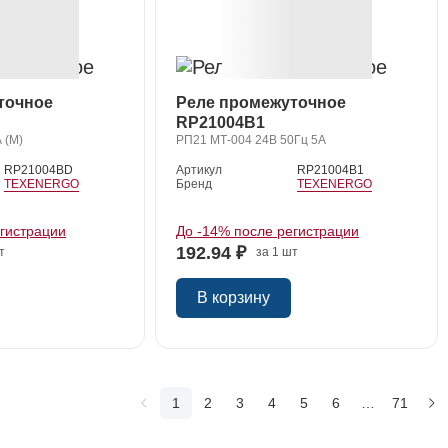
точное
Реле промежуточное
RP21004B1
 (М)
РП21 МТ-004 24В 50Гц 5А
RP21004BD
Артикул
RP21004B1
TEXENERGO
Бренд
TEXENERGO
егистрации
До -14% после регистрации
192.94 ₽
т
за 1 шт
В корзину
1
2
3
4
5
6
…
71