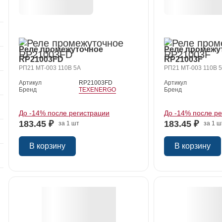
Реле промежуточное
Реле промежу
RP21003FD
RP21003F
РП21 МТ-003 110В 5А
РП21 МТ-003 110В 5
Артикул
RP21003FD
Артикул
Бренд
TEXENERGO
Бренд
До -14% после регистрации
До -14% после р
183.45 ₽
183.45 ₽
за 1 шт
за 1 ш
В корзину
В корзину