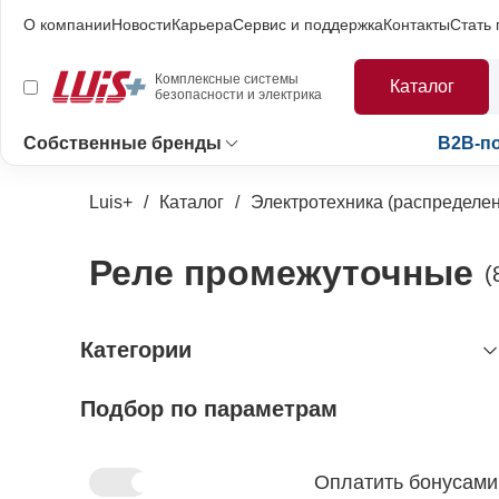
О компании
Новости
Карьера
Сервис и поддержка
Контакты
Стать
Комплексные системы
Каталог
безопасности и электрика
Собственные бренды
B2B-п
Luis+
Каталог
Электротехника (распределен
Реле промежуточные
(
Категории
Подбор по параметрам
видеонаблюдение
охранно-пожарная сигнализация
видеокамеры и комплектующие
видеокамеры
устройства видеозахвата
антитеррористическое
устройства приёмно-контрольные
Оплатить бонусами