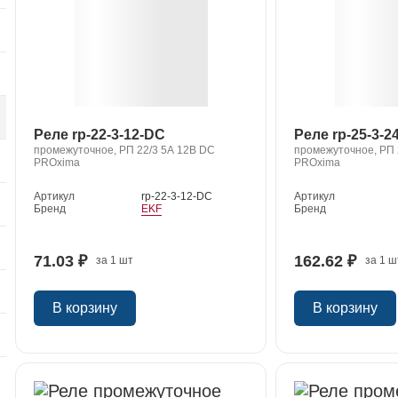
я
Реле rp-22-3-12-DC
Реле rp-25-3-2
промежуточное, РП 22/3 5А 12В DС
промежуточное, РП 2
PROxima
PROxima
Артикул
rp-22-3-12-DC
Артикул
Бренд
EKF
Бренд
71.03 ₽
162.62 ₽
за 1 шт
за 1 ш
В корзину
В корзину
я