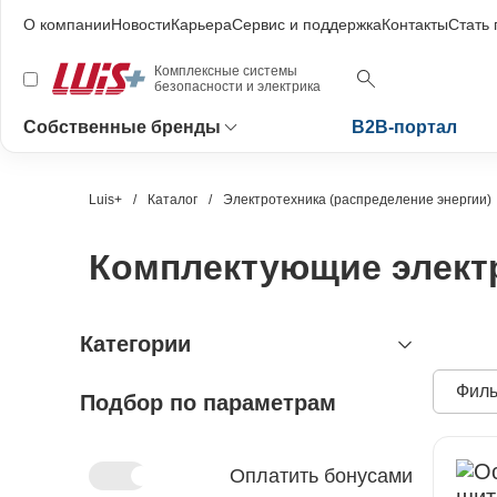
О компании
Новости
Карьера
Сервис и поддержка
Контакты
Стать
Комплексные системы
безопасности и электрика
Собственные бренды
B2B-портал
Luis+
Каталог
Электротехника (распределение энергии)
Комплектующие элект
Категории
Филь
Подбор по параметрам
видеонаблюдение
охранно-пожарная сигнализация
видеокамеры и комплектующие
видеокамеры
устройства видеозахвата
антитеррористическое
устройства приёмно-контрольные
Оплатить бонусами
оборудование