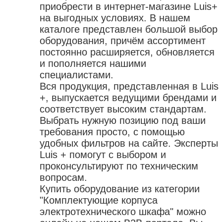
комбинированные
принадлежности для сварки
пояса для инструментов
приобрести в интернет-магазине Luis+
защита органов слуха
щетки зачистные
оборудование паяльное
на выгодных условиях. В нашем
контейнеры
защита рук
аккумуляторы для электроинструмента
каталоге представлен большой выбор
горелки газовые
шкафы
защита головы
оборудования, причём ассортимент
приспособления для
лампы паяльные
кейсы для инструмента
одежда одноразовая
электроинструмента
постоянно расширяется, обновляется
припой
органайзеры
наколенники
и пополняется нашими
устройства удерживающие
флюсы
жилеты
специалистами.
патроны зажимные
аксессуары для пайки
Вся продукция, представленная в Luis
коврики диэлектрические
переходники для электроинструмента
+, выпускается ведущими брендами и
обувь
насадки
соответствует высоким стандартам.
Выбрать нужную позицию под ваши
требования просто, с помощью
удобных фильтров на сайте. Эксперты
Luis + помогут с выбором и
проконсультируют по техническим
вопросам.
Купить оборудование из категории
"Комплектующие корпуса
электротехнического шкафа" можно