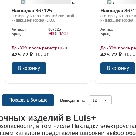
Накладка 867125
Накладка 8671
светорегулятора с желтой световой
светорегулятора с 
индикацией (сосна) LK60
индикацией (сосна)
Артикул
867125
Артикул
Бренд
ЭКОПЛАСТ
Бренд
До -39% после регистрации
До -39% после р
425.72 ₽
425.72 ₽
за 1 шт
за 1 ш
В корзину
В корзину
Показать больше
Выводить по
12
очных изделий в Luis+
опасности, в том числе Накладки электроустан
 нашем каталоге представлен широкий выбор об