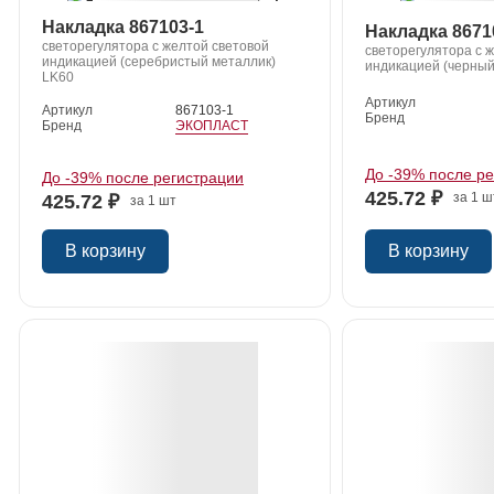
Накладка 867103-1
Накладка 8671
светорегулятора с желтой световой
светорегулятора с 
индикацией (серебристый металлик)
индикацией (черный
LK60
Артикул
Артикул
867103-1
Бренд
Бренд
ЭКОПЛАСТ
До -39% после р
До -39% после регистрации
425.72 ₽
за 1 ш
425.72 ₽
за 1 шт
В корзину
В корзину