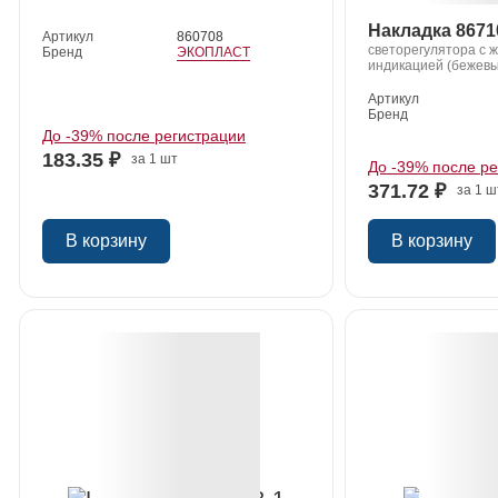
Накладка 8671
Артикул
860708
светорегулятора с 
Бренд
ЭКОПЛАСТ
индикацией (бежевы
Артикул
Бренд
До -39% после регистрации
183.35 ₽
за 1 шт
й
До -39% после р
371.72 ₽
за 1 ш
В корзину
В корзину