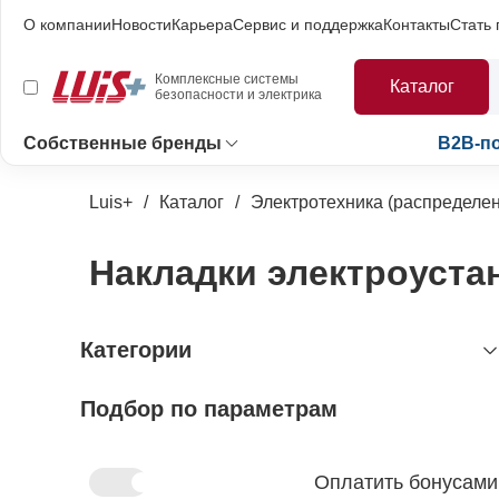
О компании
Новости
Карьера
Сервис и поддержка
Контакты
Стать
Комплексные системы
Каталог
безопасности и электрика
Собственные бренды
B2B-п
Luis+
Каталог
Электротехника (распределен
Накладки электроуста
Категории
Подбор по параметрам
видеонаблюдение
охранно-пожарная сигнализация
видеокамеры и комплектующие
видеокамеры
устройства видеозахвата
антитеррористическое
устройства приёмно-контрольные
Оплатить бонусами