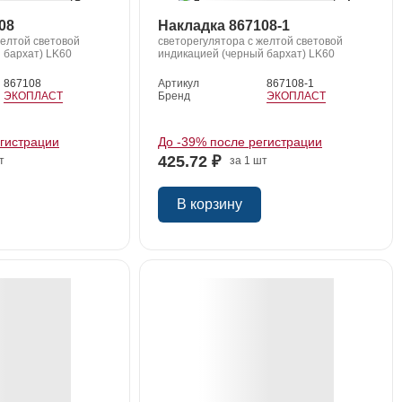
08
Накладка 867108-1
желтой световой
светорегулятора с желтой световой
 бархат) LK60
индикацией (черный бархат) LK60
867108
Артикул
867108-1
ЭКОПЛАСТ
Бренд
ЭКОПЛАСТ
егистрации
До -39% после регистрации
425.72 ₽
т
за 1 шт
В корзину