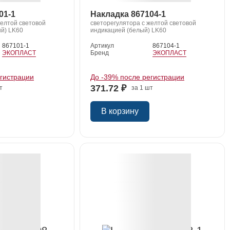
01-1
Накладка 867104-1
желтой световой
светорегулятора с желтой световой
й) LK60
индикацией (белый) LK60
867101-1
Артикул
867104-1
ЭКОПЛАСТ
Бренд
ЭКОПЛАСТ
егистрации
До -39% после регистрации
371.72 ₽
т
за 1 шт
В корзину