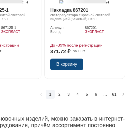
25-1
Накладка 867201
желтой световой
светорегулятора с красной световой
 LK60
индикацией (бежевый) LK60
867125-1
Артикул
867201
ЭКОПЛАСТ
Бренд
ЭКОПЛАСТ
егистрации
До -39% после регистрации
371.72 ₽
т
за 1 шт
В корзину
1
2
3
4
5
6
…
61
овочных изделий, можно заказать в интернет-
орудования, причём ассортимент постоянно