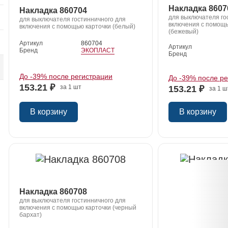
Накладка 8607
Накладка 860704
для выключателя го
для выключателя гостинничного для
включения с помощь
включения с помощью карточки (белый)
я
(бежевый)
Артикул
860704
Артикул
Бренд
ЭКОПЛАСТ
Бренд
До -39% после регистрации
До -39% после р
153.21 ₽
за 1 шт
153.21 ₽
за 1 ш
В корзину
В корзину
Накладка 860708
я
для выключателя гостинничного для
включения с помощью карточки (черный
бархат)