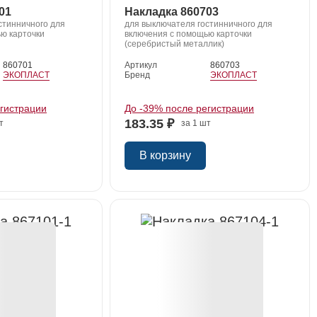
01
Накладка 860703
стинничного для
для выключателя гостинничного для
ю карточки
включения с помощью карточки
(серебристый металлик)
860701
Артикул
860703
ЭКОПЛАСТ
Бренд
ЭКОПЛАСТ
егистрации
До -39% после регистрации
183.35 ₽
т
за 1 шт
В корзину