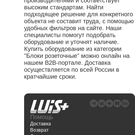
производителями и соответствует
горелки газовые
шкафы
защита головы
высоким стандартам. Найти
приспособления для
лампы паяльные
кейсы для инструмента
одежда одноразовая
подходящее решение для конкретного
электроинструмента
припой
органайзеры
наколенники
объекта не составит труда, с помощью
устройства удерживающие
флюсы
удобных фильтров на сайте. Наши
жилеты
патроны зажимные
аксессуары для пайки
специалисты помогут подобрать
коврики диэлектрические
переходники для электроинструмента
оборудование и уточнят наличие.
обувь
насадки
Купить оборудование из категории
"Блоки розеточные" можно онлайн на
нашем B2B-портале. Доставка
осуществляется по всей России в
кратчайшие сроки.
Помощь
Доставка
Возврат