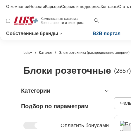
О компании
Новости
Карьера
Сервис и поддержка
Контакты
Стать
Комплексные системы
безопасности и электрика
Собственные бренды
B2B-портал
Luis+
Каталог
Электротехника (распределение энергии)
Блоки розеточные
(2857)
Категории
Филь
Подбор по параметрам
видеонаблюдение
охранно-пожарная сигнализация
видеокамеры и комплектующие
видеокамеры
устройства видеозахвата
антитеррористическое
устройства приёмно-контрольные
Оплатить бонусами
оборудование