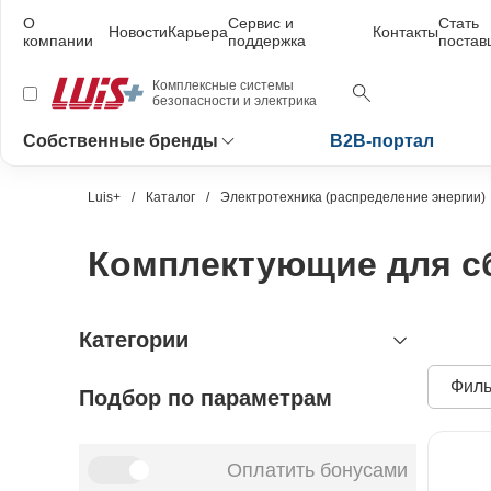
О
Сервис и
Стать
Новости
Карьера
Контакты
компании
поддержка
поста
Комплексные системы
безопасности и электрика
Собственные бренды
B2B-портал
Luis+
Каталог
Электротехника (распределение энергии)
Комплектующие для с
Категории
Филь
Подбор по параметрам
видеонаблюдение
охранно-пожарная сигнализация
видеокамеры и комплектующие
видеокамеры
устройства видеозахвата
антитеррористическое
устройства приёмно-контрольные
Оплатить бонусами
оборудование