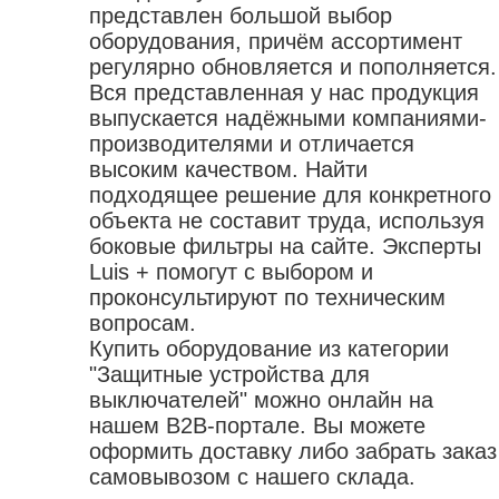
фены строительные
панели для инструмента
насадки для клеевого пистолета
одежда защитная
представлен большой выбор
фрезы
клеммы заземления
штроборезы
сумки для инструмента
наборы ручного инструмента
защита органов зрения
оборудования, причём ассортимент
шлифовальные расходные материалы
комбинированные
принадлежности для сварки
регулярно обновляется и пополняется.
пояса для инструментов
защита органов слуха
щетки зачистные
оборудование паяльное
Вся представленная у нас продукция
контейнеры
защита рук
аккумуляторы для электроинструмента
выпускается надёжными компаниями-
горелки газовые
шкафы
защита головы
производителями и отличается
приспособления для
лампы паяльные
кейсы для инструмента
одежда одноразовая
электроинструмента
высоким качеством. Найти
припой
органайзеры
наколенники
подходящее решение для конкретного
устройства удерживающие
флюсы
объекта не составит труда, используя
жилеты
патроны зажимные
аксессуары для пайки
боковые фильтры на сайте. Эксперты
коврики диэлектрические
переходники для электроинструмента
Luis + помогут с выбором и
обувь
насадки
проконсультируют по техническим
вопросам.
Купить оборудование из категории
"Защитные устройства для
выключателей" можно онлайн на
нашем B2B-портале. Вы можете
оформить доставку либо забрать заказ
самовывозом с нашего склада.