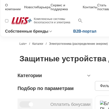
О
Сервис и
Стать
Новости
Карьера
Контакты
компании
поддержка
поста
Комплексные системы
безопасности и электрика
Собственные бренды
B2B-портал
Luis+
Каталог
Электротехника (распределение энергии)
Защитные устройства
Категории
Филь
Подбор по параметрам
видеонаблюдение
охранно-пожарная сигнализация
видеокамеры и комплектующие
видеокамеры
устройства видеозахвата
антитеррористическое
устройства приёмно-контрольные
Оплатить бонусами
оборудование