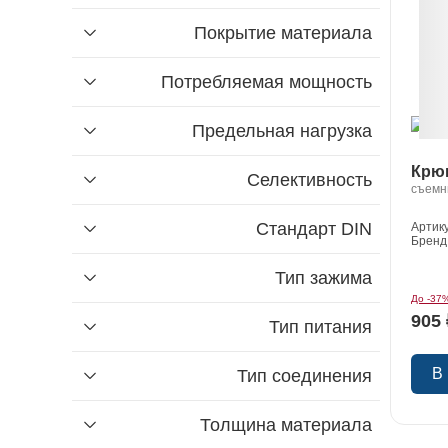
электроинструмента
кондиционеров
припой
скобы строительные
органайзеры
наколенники
устройства удерживающие
Покрытие материала
заклепки строительные
флюсы
жилеты
патроны зажимные
аксессуары для пайки
коврики диэлектрические
Потребляемая мощность
переходники для электроинструмента
обувь
насадки
Предельная нагрузка
Крюк
Селективность
съемн
Стандарт DIN
Артик
Бренд
Тип зажима
До -37
905 
Тип питания
В
Тип соединения
Толщина материала