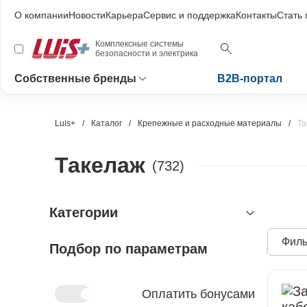
О компании
Новости
Карьера
Сервис и поддержка
Контакты
Стать
Комплексные системы
безопасности и электрика
Собственные бренды
B2B-портал
Luis+
Каталог
Крепежные и расходные материалы
Та
Такелаж
(732)
Категории
Филь
Подбор по параметрам
видеонаблюдение
охранно-пожарная сигнализация
видеокамеры и комплектующие
видеокамеры
устройства видеозахвата
антитеррористическое
устройства приёмно-контрольные
Оплатить бонусами
оборудование