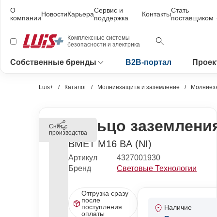
О
Сервис и
Стать
Новости
Карьера
Контакты
компании
поддержка
поставщиком
Комплексные системы
безопасности и электрика
Собственные бренды
B2B-портал
Проек
Luis+
Каталог
Молниезащита и заземление
Молниез
Кольцо заземления
Снят с
производства
BMET M16 BA (NI)
Артикул
4327001930
Бренд
Световые Технологии
Отгрузка сразу
после
поступления
Наличие
оплаты