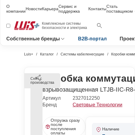
О
Сервис и
Стать
Новости
Карьера
Контакты
компании
поддержка
поставщиком
Комплексные системы
безопасности и электрика
Собственные бренды
B2B-портал
Проек
Luis+
Каталог
Системы кабеленесущие
Коробки ком
Коробка коммутац
Снят с
производства
взрывозащищенная LTJB-IIC-R8
Артикул
2327012250
Бренд
Световые Технологии
Отгрузка сразу
после
поступления
Наличие
оплаты