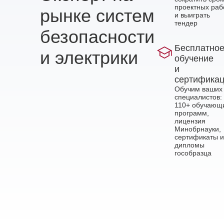
проектных раб
рынке систем
и выиграть
тендер
безопасности
Бесплатно
и электрики
обучение
и
сертифика
Обучим ваших
специалистов:
110+ обучающ
программ,
лицензия
Минобрнауки,
сертификаты и
дипломы
гособразца