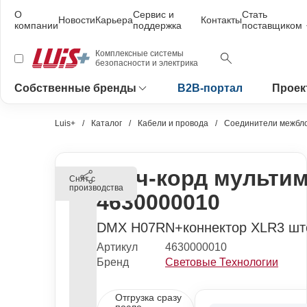
О
Сервис и
Стать
Новости
Карьера
Контакты
компании
поддержка
поставщиком
Комплексные системы
безопасности и электрика
Собственные бренды
B2B-портал
Проек
Luis+
Каталог
Кабели и провода
Соединители межбло
Патч-корд мульти
Снят с
производства
4630000010
DMX H07RN+коннектор XLR3 ште
Артикул
4630000010
Бренд
Световые Технологии
Отгрузка сразу
после