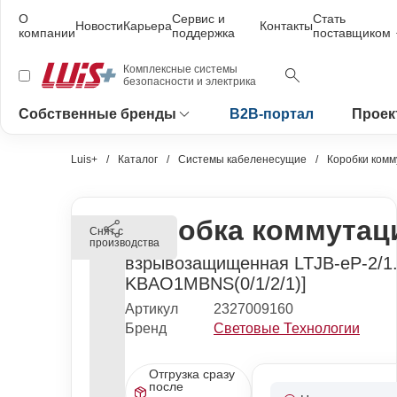
О
Сервис и
Стать
Новости
Карьера
Контакты
компании
поддержка
поставщиком
Комплексные системы
безопасности и электрика
Собственные бренды
B2B-портал
Проек
Luis+
Каталог
Системы кабеленесущие
Коробки ком
Коробка коммутац
Снят с
производства
взрывозащищенная LTJB-eP-2/1.1
KBAO1MBNS(0/1/2/1)]
Артикул
2327009160
Бренд
Световые Технологии
Отгрузка сразу
после