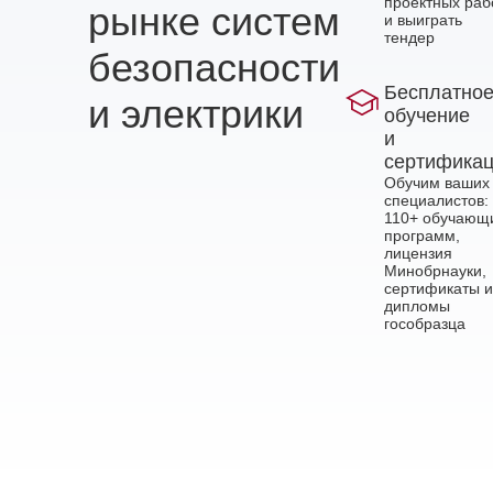
проектных раб
рынке систем
и выиграть
тендер
безопасности
Бесплатно
и электрики
обучение
и
сертифика
Обучим ваших
специалистов:
110+ обучающ
программ,
лицензия
Минобрнауки,
сертификаты и
дипломы
гособразца