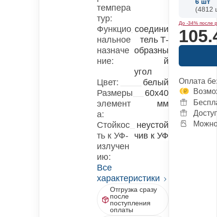
6
шт
темпера
(4812 ш
тур:
До -34% после 
Функцио
соедини
105.
нальное
тель Т-
назначе
образны
ние:
й
угол
Оплата бе
Цвет:
белый
Возмо
Размеры
60x40
Беспл
элемент
мм
Досту
а:
Можно 
Стойкос
неустой
ть к УФ-
чив к УФ
излучен
ию:
Все
характеристики
Отгрузка сразу
после
поступления
оплаты