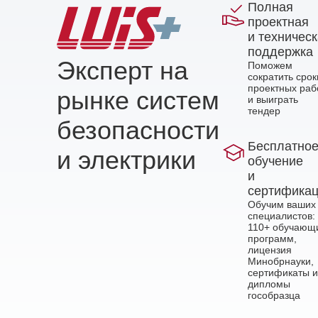
Полная
проектная
и техничес
поддержка
Эксперт на
Поможем
сократить срок
проектных раб
рынке систем
и выиграть
тендер
безопасности
Бесплатно
и электрики
обучение
и
сертифика
Обучим ваших
специалистов:
110+ обучающ
программ,
лицензия
Минобрнауки,
сертификаты и
дипломы
гособразца