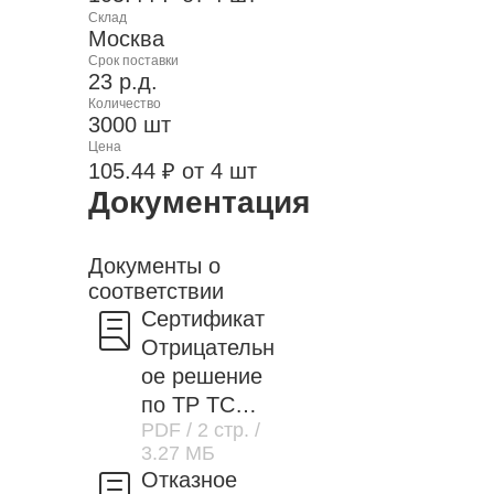
Склад
Москва
Срок поставки
23 р.д.
Количество
3000 шт
Цена
105.44 ₽ от 4 шт
Документация
Документы о
соответствии
Сертификат
Отрицательн
ое решение
по ТР ТС
PDF
/ 2 стр.
/
037/2016
3.27 МБ
Отказное