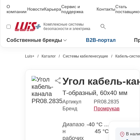
О
Сервис и
Стать
Новости
Карьера
Контакты
компании
поддержка
поставщик
Комплексные системы
безопасности и электрика
Собственные бренды
B2B-портал
Пр
Luis+
Каталог
Системы кабеленесущие
Кабель-сист
Угол кабель-ка
Т-образный, 60х40 мм
Артикул
PR08.2835
Бренд
Промрукав
Диапазо
-40 °С ...
н
45 °С
В нал
рабочих