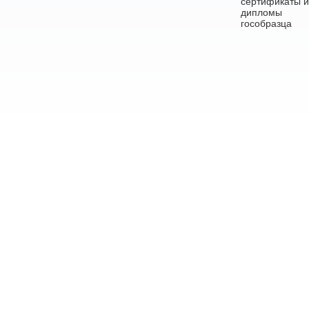
сертификаты и
дипломы
гособразца