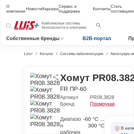
О
Сервис и
Стать
Новости
Карьера
Контакты
компании
поддержка
поставщик
Комплексные системы
безопасности и электрика
Собственные бренды
B2B-портал
П
Luis+
Каталог
Системы кабеленесущие
Аксессуары 
Хомут PR08.38
FR ПР-60
Артикул
PR08.3828
Бренд
Промрукав
Диапазо
-60 °С ...
н
300 °С
В нал
рабочих