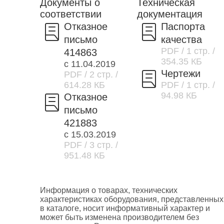
Документы о
Техническая
соответствии
документация
Отказное
Паспорта
письмо
качества
PDF
/ 1 стр.
/
414863
354.35 КБ
с 11.04.2019
Чертежи
PDF
/ 2 стр.
/
614.28 КБ
PDF
/ 1 стр.
/
94.98 КБ
Отказное
письмо
421883
с 15.03.2019
PDF
/ 3 стр.
/
951.48 КБ
Информация о товарах, технических
характеристиках оборудования, представленных
в каталоге, носит информативный характер и
может быть изменена производителем без