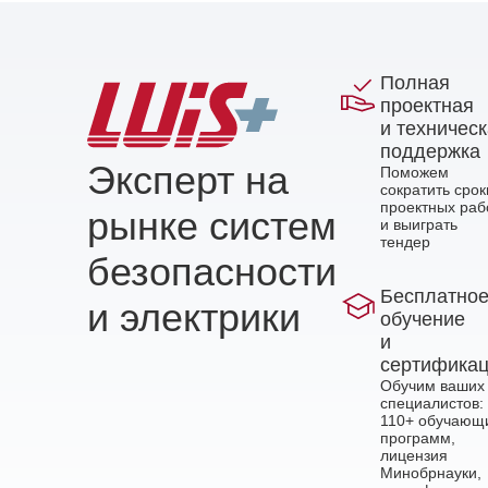
Полная
проектная
и техничес
поддержка
Эксперт на
Поможем
сократить срок
проектных раб
рынке систем
и выиграть
тендер
безопасности
Бесплатно
и электрики
обучение
и
сертифика
Обучим ваших
специалистов:
110+ обучающ
программ,
лицензия
Минобрнауки,