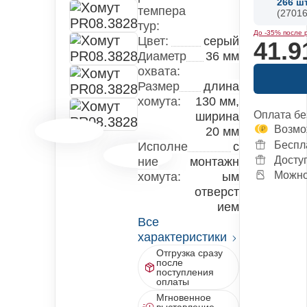
266
ш
темпера
(27016
тур:
До -35% после 
Цвет:
серый
41.9
Диаметр
36 мм
охвата:
Размер
длина
хомута:
130 мм,
Оплата бе
ширина
Возмо
20 мм
Беспл
Исполне
с
Досту
ние
монтажн
Можно 
хомута:
ым
отверст
ием
Все
характеристики
Отгрузка сразу
после
поступления
оплаты
Мгновенное