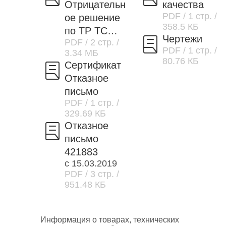
Отрицательн
качества
PDF
/ 1 стр.
/
ое решение
358.5 КБ
по ТР ТС
Чертежи
PDF
/ 2 стр.
/
037/2016
PDF
/ 1 стр.
/
3.34 МБ
80.76 КБ
Сертификат
Отказное
письмо
PDF
/ 1 стр.
/
329.69 КБ
Отказное
письмо
421883
с 15.03.2019
PDF
/ 3 стр.
/
951.48 КБ
Информация о товарах, технических