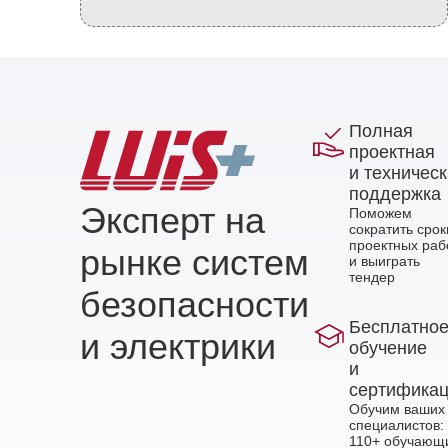
Полная
проектная
и техничес
поддержка
Эксперт на
Поможем
сократить срок
проектных раб
рынке систем
и выиграть
тендер
безопасности
Бесплатно
и электрики
обучение
и
сертифика
Обучим ваших
специалистов:
110+ обучающ