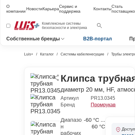
О
Сервис и
Стать
Новости
Карьера
Контакты
компании
поддержка
поставщик
Комплексные системы
безопасности и электрика
Собственные бренды
B2B-портал
П
Luis+
Каталог
Системы кабеленесущие
Трубы электр
Клипса трубна
диаметр 20 мм, HF, атмо
Артикул
PR13.0345
Бренд
Промрукав
Диапазо
-60 °С ...
н
60 °С
Досту
рабочих