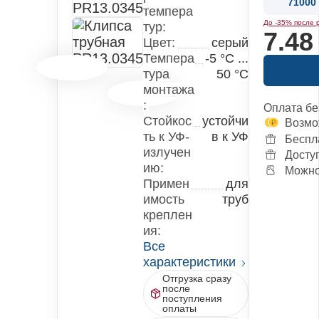
71000 
темпера
До -35% после 
тур:
7.48
Цвет:
серый
Темпера
-5 °С ...
тура
50 °С
монтажа
:
Оплата бе
Стойкос
устойчи
Возмо
ть к УФ-
в к УФ
Беспл
излучен
Досту
ию:
Можно 
Примен
для
имость
труб
креплен
ия:
Все
характеристики
Отгрузка сразу
после
поступления
оплаты