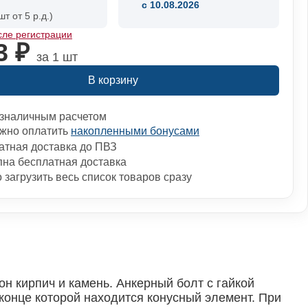
c 10.08.2026
шт от 5 р.д.)
сле регистрации
3 ₽
за 1 шт
В корзину
зналичным расчетом
жно оплатить
накопленными бонусами
атная доставка до ПВЗ
пна бесплатная доставка
загрузить весь список товаров сразу
н кирпич и камень. Анкерный болт с гайкой
конце которой находится конусный элемент. При