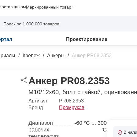
 поставщиком
Маркированный товар
ортал
Проектирование
ериалы
Крепеж
Анкеры
Анкер PR08.2353
Анкер PR08.2353
М10/12х60, болт с гайкой, оцинкован
Артикул
PR08.2353
Бренд
Промрукав
Диапазон
-60 °С ... 300
рабочих
°С
В нал
температур: