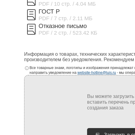
PDF
/ 10 стр.
/ 4.04 МБ
ГОСТ Р
PDF
/ 7 стр.
/ 2.11 МБ
Отказное письмо
PDF
/ 2 стр.
/ 523.42 КБ
Информация о товарах, технических характерис
производителем без уведомления. Рекомендуем 
Все товарные знаки, логотипы и изображения принадлежат
направить уведомление на
website-hotline@luis.ru
- мы опер
Загрузить в 