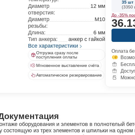
35
шт
Диаметр
12 мм
(3350 
отверстия:
До -35% по
Диаметр
M10
36.1
резьбы:
Длина:
6 мм
Тип анкера:
анкер с гайкой
Все характеристики
Оплата бе
Отгрузка сразу после
поступления оплаты
Возмо
Беспл
Мгновенное выставление счёта
Досту
Автоматическое резервирование
Можно 
Документация
онтаже оборудования и элементов в полнотелый бето
у состоящую из трех элементов и шпильки на одном 