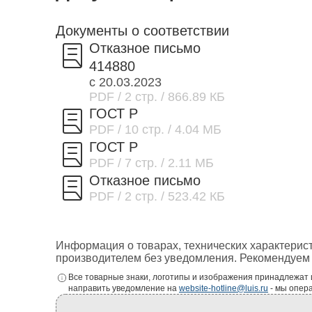
Документы о соответствии
Отказное письмо
414880
с 20.03.2023
PDF
/ 2 стр.
/ 866.89 КБ
ГОСТ Р
PDF
/ 10 стр.
/ 4.04 МБ
ГОСТ Р
PDF
/ 7 стр.
/ 2.11 МБ
Отказное письмо
PDF
/ 2 стр.
/ 523.42 КБ
Информация о товарах, технических характерис
производителем без уведомления. Рекомендуем 
Все товарные знаки, логотипы и изображения принадлежат
направить уведомление на
website-hotline@luis.ru
- мы опер