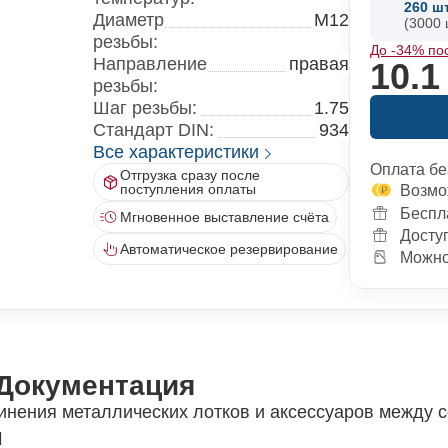
260
ш
Диаметр
M12
(3000 
резьбы:
До -34% по
Направление
правая
10.1
резьбы:
Шаг резьбы:
1.75
Стандарт DIN:
934
Все характеристики
Оплата бе
Отгрузка сразу после
поступления оплаты
Возмо
Беспл
Мгновенное выставление счёта
Досту
Автоматическое резервирование
Можно 
Документация
инения металлических лотков и аксессуаров между с
и