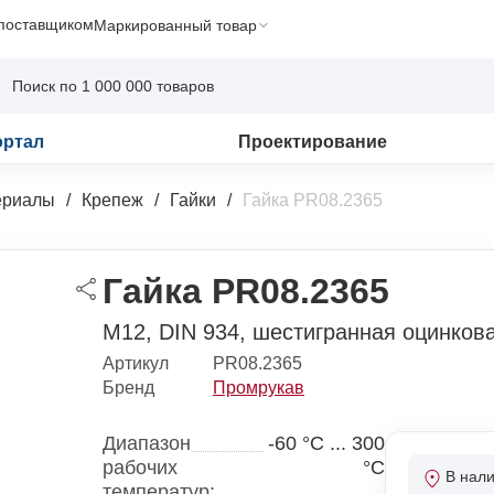
 поставщиком
Маркированный товар
ортал
Проектирование
ериалы
Крепеж
Гайки
Гайка PR08.2365
Гайка PR08.2365
М12, DIN 934, шестигранная оцинков
Артикул
PR08.2365
Бренд
Промрукав
Диапазон
-60 °С ... 300
рабочих
°С
В нал
температур: