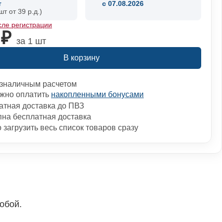
т
c 07.08.2026
шт от 39 р.д.)
сле регистрации
 ₽
за 1 шт
В корзину
зналичным расчетом
жно оплатить
накопленными бонусами
атная доставка до ПВЗ
пна бесплатная доставка
загрузить весь список товаров сразу
обой.