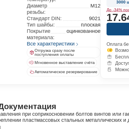
3000 ш
Диаметр
M12
До -34% по
резьбы:
17.6
Стандарт DIN:
9021
Тип шайбы:
плоская
Покрытие
оцинкованное
материала:
Все характеристики
Оплата бе
Возмо
Отгрузка сразу после
поступления оплаты
Беспл
Мгновенное выставление счёта
Досту
Можно 
Автоматическое резервирование
Документация
вления при соприкосновении болтов винтов или гае
реплении пластмассовых стальных металлических и
и