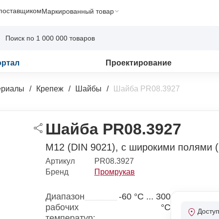
 поставщиком
Маркированный товар
ортал
Проектирование
ериалы
Крепеж
Шайбы
Шайба PR08.3927
Шайба PR08.3927
M12 (DIN 9021), с широкими полями 
Артикул
PR08.3927
Бренд
Промрукав
Диапазон
-60 °С ... 300
рабочих
°С
Досту
температур: