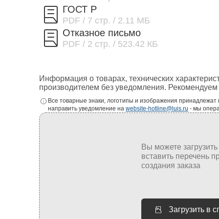
ГОСТ Р
PDF
/ 7 стр.
/ 2.11 МБ
Отказное письмо
PDF
/ 2 стр.
/ 523.42 КБ
Информация о товарах, технических характерис
производителем без уведомления. Рекомендуем 
Все товарные знаки, логотипы и изображения принадлежат
направить уведомление на
website-hotline@luis.ru
- мы опер
Загрузить в 