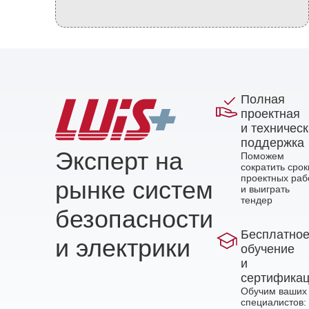
Полная
проектная
и техничес
поддержка
Эксперт на
Поможем
сократить срок
проектных раб
рынке систем
и выиграть
тендер
безопасности
Бесплатно
и электрики
обучение
и
сертифика
Обучим ваших
специалистов: