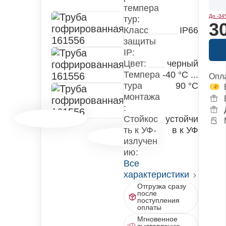
темпера
До -34
тур:
3
Класс
IP66
защиты
IP:
Цвет:
черный
Темпера
-40 °С ...
Опл
тура
90 °С
монтажа
:
Стойкос
устойчи
ть к УФ-
в к УФ
излучен
ию:
Все
характеристики
Отгрузка сразу
после
поступления
оплаты
Мгновенное