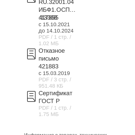
RU.32001.04
ИБФ1.ОСП18
.13368
417355
с 15.10.2021
до 14.10.2024
PDF
/ 1 стр.
/
1.02 МБ
Отказное
письмо
421883
с 15.03.2019
PDF
/ 3 стр.
/
951.48 КБ
Сертификат
ГОСТ Р
PDF
/ 1 стр.
/
1.75 МБ