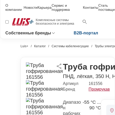
О
Сервис и
Стать
Новости
Карьера
Контакты
компании
поддержка
поставщи
Комплексные системы
безопасности и электрика
Собственные бренды
B2B-портал
Luis+
Каталог
Системы кабеленесущие
Трубы электр
Труба гофри
ПНД, лёгкая, 350 Н, 
Артикул
161556
Бренд
Промрукав
Диапазо
-55 °С ...
н
90 °С
рабочих