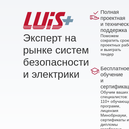
Полная
проектная
и техничес
поддержка
Эксперт на
Поможем
сократить срок
проектных раб
рынке систем
и выиграть
тендер
безопасности
Бесплатно
и электрики
обучение
и
сертифика
Обучим ваших
специалистов:
110+ обучающ
программ,
лицензия
Минобрнауки,
сертификаты и
дипломы
гособразца