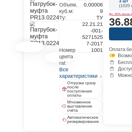
3
шт
Объем,
0,00006
(1020 
куб.м:
9
До -35% после 
Ту:
ТУ
36.8
22.21.21
-001-
5271525
7-2017
Оплата бе
Номер
1001
Возмо
цвета
Беспл
ral:
Досту
Все
Можно 
характеристики
Отгрузка сразу
после
поступления
оплаты
Мгновенное
выставление
счёта
Автоматическое
резервирование