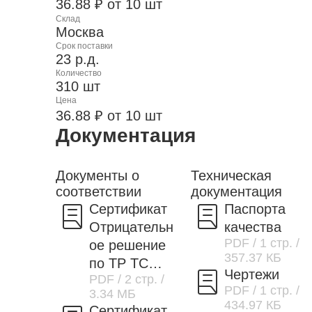
36.88 ₽ от 10 шт
Склад
Москва
Срок поставки
23 р.д.
Количество
310 шт
Цена
36.88 ₽ от 10 шт
Документация
Документы о
Техническая
соответствии
документация
Сертификат
Паспорта
Отрицательн
качества
PDF
/ 1 стр.
/
ое решение
357.37 КБ
по ТР ТС
Чертежи
PDF
/ 2 стр.
/
037/2016
PDF
/ 1 стр.
/
3.34 МБ
434.97 КБ
Сертификат