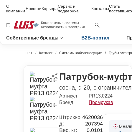
О
Сервис и
Стать
Новости
Карьера
Контакты
компании
поддержка
поставщик
Комплексные системы
безопасности и электрика
Собственные бренды
B2B-портал
П
Luis+
Каталог
Системы кабеленесущие
Трубы электр
Патрубок-муфт
сосна, d 20, с ограничите
Артикул
PR13.0224
Бренд
Промрукав
Штрихко
4620036
д:
207394
В нал
Вес, кг:
0,0101