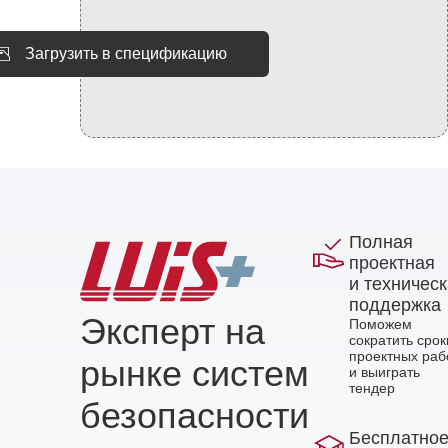
Загрузить в спецификацию
Полная
проектная
и техничес
поддержка
Эксперт на
Поможем
сократить срок
проектных раб
рынке систем
и выиграть
тендер
безопасности
Бесплатно