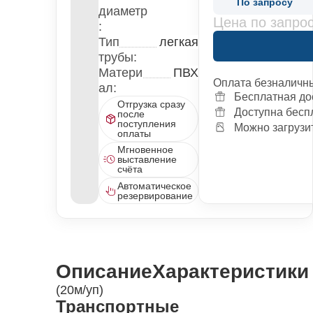
По запросу
диаметр
Цена по запро
:
Тип
легкая
трубы:
Матери
ПВХ
Оплата безналичн
ал:
Бесплатная до
Отгрузка сразу
Доступна бесп
после
поступления
Можно загрузит
оплаты
Мгновенное
выставление
счёта
Автоматическое
резервирование
Описание
Характеристики
(20м/уп)
Транспортные