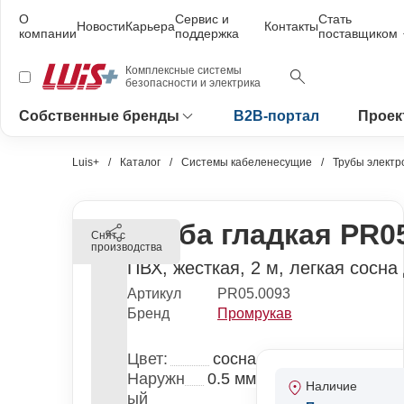
О
Сервис и
Стать
Новости
Карьера
Контакты
компании
поддержка
поставщиком
Комплексные системы
безопасности и электрика
Собственные бренды
B2B-портал
Проек
Luis+
Каталог
Системы кабеленесущие
Трубы электр
Труба гладкая PR0
Снят с
производства
ПВХ, жесткая, 2 м, легкая сосна
Артикул
PR05.0093
Бренд
Промрукав
Цвет:
сосна
Наружн
0.5 мм
Наличие
ый