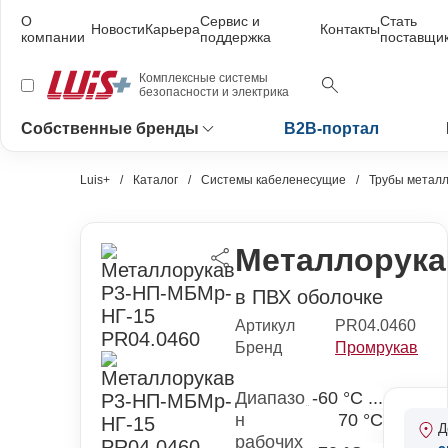
О
Сервис и
Стать
Новости
Карьера
Контакты
компании
поддержка
поставщи
Комплексные системы
безопасности и электрика
Собственные бренды
B2B-портал
Luis+
Каталог
Системы кабеленесущие
Трубы металл
Металлорука
в ПВХ оболочке
Артикул
PR04.0460
Бренд
Промрукав
Диапазо
-60 °С ...
н
70 °С
Д
рабочих