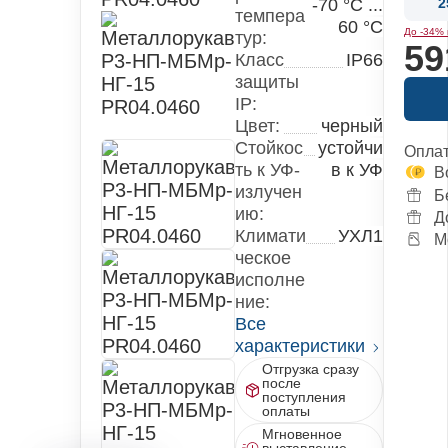
-70 °С ...
2
темпера
60 °С
До -34% 
тур:
59
Класс
IP66
защиты
IP:
Цвет:
черный
Стойкос
устойчи
Оплат
ть к УФ-
в к УФ
В
излучен
Б
ию:
Д
Климати
УХЛ1
М
ческое
исполне
ние:
Все
характеристики
Отгрузка сразу
после
поступления
оплаты
Мгновенное