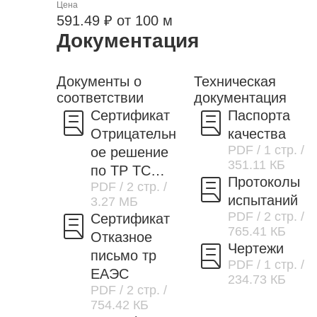
Цена
591.49 ₽ от 100 м
Документация
Документы о
Техническая
соответствии
документация
Сертификат
Паспорта
Отрицательн
качества
PDF
/ 1 стр.
/
ое решение
351.11 КБ
по ТР ТС
Протоколы
PDF
/ 2 стр.
/
037/2016
испытаний
3.27 МБ
PDF
/ 2 стр.
/
Сертификат
765.41 КБ
Отказное
Чертежи
письмо тр
PDF
/ 1 стр.
/
ЕАЭС
234.73 КБ
PDF
/ 2 стр.
/
754.42 КБ