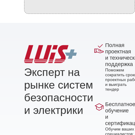
Полная
проектная
и техничес
поддержка
Эксперт на
Поможем
сократить срок
проектных раб
рынке систем
и выиграть
тендер
безопасности
Бесплатно
и электрики
обучение
и
сертифика
Обучим ваших
специалистов: