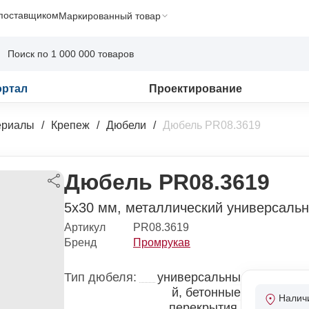
 поставщиком
Маркированный товар
ортал
Проектирование
ериалы
Крепеж
Дюбели
Дюбель PR08.3619
Дюбель PR08.3619
5х30 мм, металлический универсаль
Артикул
PR08.3619
Бренд
Промрукав
Тип дюбеля:
универсальны
й, бетонные
Налич
перекрытия,