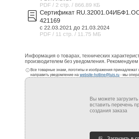
PDF
/ 2 стр.
/ 866.89 КБ
Сертификат RU.32001.04ИБФ1.О
421169
с 22.03.2021 до 21.03.2024
PDF
/ 11 стр.
/ 11.75 МБ
Информация о товарах, технических характерис
производителем без уведомления. Рекомендуем 
Все товарные знаки, логотипы и изображения принадлежат
направить уведомление на
website-hotline@luis.ru
- мы опер
Загрузить в 