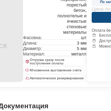
По за
пористый
Цена по
бетон,
полнотелые и
ячеистые
стеновые
Оплата бе
материалы
Беспл
Фасовка:
шт
Досту
Длина:
3 мм
Можно 
Диаметр:
5 мм
Материал:
металл
Отгрузка сразу после
поступления оплаты
Мгновенное выставление счёта
Автоматическое резервирование
Документация