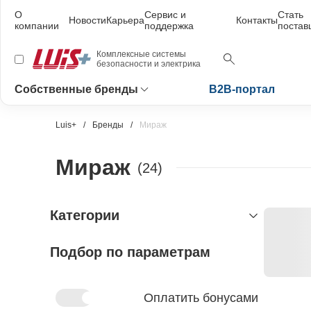
О
Сервис и
Стать
Новости
Карьера
Контакты
компании
поддержка
поста
Комплексные системы
безопасности и электрика
Собственные бренды
B2B-портал
Luis+
Бренды
Мираж
Мираж
(24)
Категории
Подбор по параметрам
охранно-пожарная сигнализация
домофоны и интеркомы
устройства приёмно-контрольные
контроллеры охранно-пожарные
панели вызывные
источники питания
Оплатить бонусами