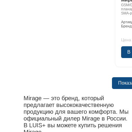
GSM/G
плана
SMA-ра
12В
Артик
Бренд
Цена 
В
Показ
Mirage — это бренд, который
предлагает высококачественную
продукцию для вашего комфорта. Мы
официальный дилер Mirage в России.
В LUIS+ вы можете купить решения