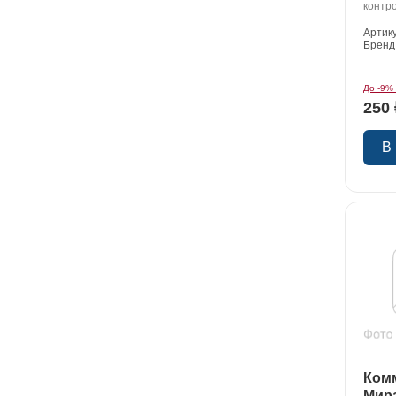
контр
Артик
Бренд
До -9%
250 
В
Ком
Мир