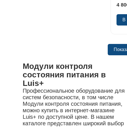
аккумуляторы для электроинструмента
горелки газовые
шкафы
защита головы
4 80
приспособления для
лампы паяльные
кейсы для инструмента
одежда одноразовая
электроинструмента
припой
органайзеры
наколенники
В
устройства удерживающие
флюсы
жилеты
патроны зажимные
аксессуары для пайки
коврики диэлектрические
переходники для электроинструмента
обувь
насадки
Показ
Модули контроля
состояния питания в
Luis+
Профессиональное оборудование для
систем безопасности, в том числе
Модули контроля состояния питания,
можно купить в интернет-магазине
Luis+ по доступной цене. В нашем
каталоге представлен широкий выбор