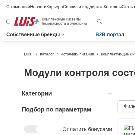
О компании
Новости
Карьера
Сервис и поддержка
Контакты
Стать
Комплексные системы
безопасности и электрика
Собственные бренды
B2B-портал
Luis+
Каталог
Источники питания
Комплектующие к 
Модули контроля сост
Категории
Филь
Подбор по параметрам
видеонаблюдение
охранно-пожарная сигнализация
видеокамеры и комплектующие
видеокамеры
устройства видеозахвата
антитеррористическое
устройства приёмно-контрольные
Оплатить бонусами
оборудование